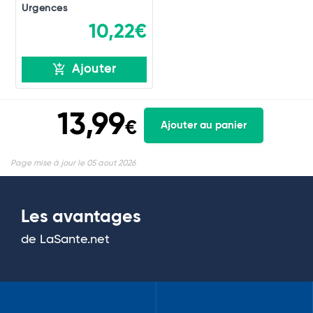
Urgences
10,22€
Ajouter
13,99
€
Ajouter au panier
Page mise à jour le 05 aout 2026
Les avantages
de LaSante.net