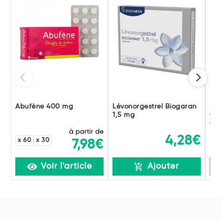
Abufène 400 mg
Lévonorgestrel Biogaran
Nor
1,5 mg
Con
Com
à partir de
4,28€
x 60
x 30
7,98€
Voir l'article
Ajouter