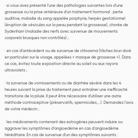
· si vous avez présenté l'une des pathologies suivantes lors d'une
grossesse ou la prise antérieure d'un traitement hormonal : perte
auditive, maladie du sang appelée porphyrie, herpès gestationnel
(éruption de vésicules sur la peau pendant la grossesse), chorée de
Sydenham (maladie des nerfs avec survenue de mouvements
corporels brusques non contrôlés) ;
· en cas d'antécédent ou de survenue de chloasma (tâches brun doré
en particulier sur le visage, appelées « masque de grossesse »). Dans
ce cas, évitez toute exposition directe au soleil ou aux rayons
ultraviolets ;
· la survenue de vomissements ou de diarrhée sévère dans les 4
heures suivant la prise du traitement peut entraîner une inefficacité
transitoire de la pilule. Il peut être nécessaire d'utiliser une autre
méthode contraceptive (préservatifs, spermicides,...). Demandez l'avis
de votre médecin ;
· les médicaments contenant des estrogènes peuvent induire ou
aggraver les symptômes d'angioedème en cas d'angioedème
héréditaire. En cas de survenue d'un des symptômes suivants :