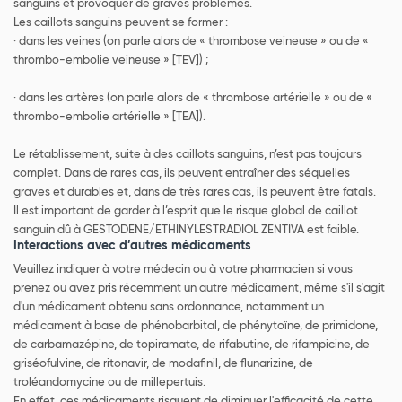
sanguins et provoquer de graves problèmes.
Les caillots sanguins peuvent se former :
· dans les veines (on parle alors de « thrombose veineuse » ou de «
thrombo-embolie veineuse » [TEV]) ;
· dans les artères (on parle alors de « thrombose artérielle » ou de «
thrombo-embolie artérielle » [TEA]).
Le rétablissement, suite à des caillots sanguins, n’est pas toujours
complet. Dans de rares cas, ils peuvent entraîner des séquelles
graves et durables et, dans de très rares cas, ils peuvent être fatals.
Il est important de garder à l’esprit que le risque global de caillot
sanguin dû à GESTODENE/ETHINYLESTRADIOL ZENTIVA est faible.
Interactions avec d’autres médicaments
Veuillez indiquer à votre médecin ou à votre pharmacien si vous
prenez ou avez pris récemment un autre médicament, même s'il s'agit
d'un médicament obtenu sans ordonnance, notamment un
médicament à base de phénobarbital, de phénytoïne, de primidone,
de carbamazépine, de topiramate, de rifabutine, de rifampicine, de
griséofulvine, de ritonavir, de modafinil, de flunarizine, de
troléandomycine ou de millepertuis.
En effet, ces médicaments risquent de diminuer l'efficacité de cette