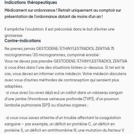
Indications thérapeutiques
Médicament sur ordonnance ! Retrait uniquement au comptoir sur
présentation de l'ordonnance datant de moins d'un an !
Il empêche l'ovulation. Il est préconisé dans le but d'éviter une
grossesse.
Contre-indications
Ne prenez jamais GESTODENE/ETHINYLESTRADIOL ZENTIVA 75
microgrammes/20 microgrammes, comprimé enrobé :
Vous ne devez pas prendre GESTODENE/ETHINYLESTRADIOL ZENTIVA
si vous êtes dans l’une des situations listées ci-dessous. Si tel est le
cas, vous devez en informer votre médecin. Votre médecin discutera
avec vous d’autres méthodes de contraception qui seraient plus
adaptées.
· si vous avez (ou avez déjà eu) un caillot dans un vaisseau sanguin
d’une jambe (thrombose veineuse profonde [TVP]), d’un poumon
(embolie pulmonaire [EP]) ou d’autres organes ;
· si vous vous savez atteinte d’un trouble affectant la coagulation
sanguine – par exemple, un déficit en protéine C, un déficit en
protéine S, un déficit en antithrombine III, une mutation du facteur V