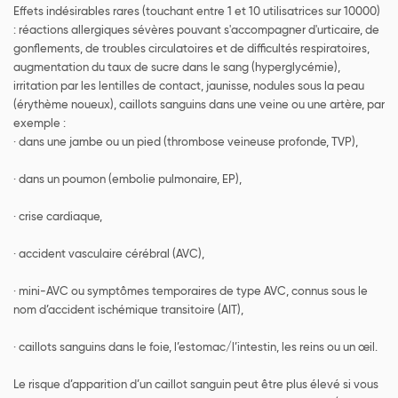
Effets indésirables rares (touchant entre 1 et 10 utilisatrices sur 10000)
: réactions allergiques sévères pouvant s'accompagner d'urticaire, de
gonflements, de troubles circulatoires et de difficultés respiratoires,
augmentation du taux de sucre dans le sang (hyperglycémie),
irritation par les lentilles de contact, jaunisse, nodules sous la peau
(érythème noueux), caillots sanguins dans une veine ou une artère, par
exemple :
· dans une jambe ou un pied (thrombose veineuse profonde, TVP),
· dans un poumon (embolie pulmonaire, EP),
· crise cardiaque,
· accident vasculaire cérébral (AVC),
· mini-AVC ou symptômes temporaires de type AVC, connus sous le
nom d’accident ischémique transitoire (AIT),
· caillots sanguins dans le foie, l’estomac/l’intestin, les reins ou un œil.
Le risque d’apparition d’un caillot sanguin peut être plus élevé si vous