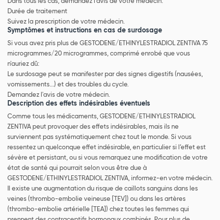
Dans tous les cas, demandez l'avis de votre médecin.
Durée de traitement
Suivez la prescription de votre médecin.
Symptômes et instructions en cas de surdosage
Si vous avez pris plus de GESTODENE/ETHINYLESTRADIOL ZENTIVA 75
microgrammes/20 microgrammes, comprimé enrobé que vous
n'auriez dû:
Le surdosage peut se manifester par des signes digestifs (nausées,
vomissements...) et des troubles du cycle.
Demandez l'avis de votre médecin.
Description des effets indésirables éventuels
Comme tous les médicaments, GESTODENE/ETHINYLESTRADIOL
ZENTIVA peut provoquer des effets indésirables, mais ils ne
surviennent pas systématiquement chez tout le monde. Si vous
ressentez un quelconque effet indésirable, en particulier si l’effet est
sévère et persistant, ou si vous remarquez une modification de votre
état de santé qui pourrait selon vous être due à
GESTODENE/ETHINYLESTRADIOL ZENTIVA, informez-en votre médecin.
Il existe une augmentation du risque de caillots sanguins dans les
veines (thrombo-embolie veineuse [TEV]) ou dans les artères
(thrombo-embolie artérielle [TEA]) chez toutes les femmes qui
prennent des contraceptifs hormonaux combinés. Pour plus de