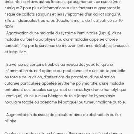
présentez certains autres facteurs qui augmentent ce risque (voir
rubrique 2 pour plus d’informations sur les facteurs augmentant le
risque de caillots sanguins et les symptômes d’un caillot sanguin).
Effets indésirables très rares (touchant moins de 1 utilisatrice sur 10
000) :
· Aggravation d'une maladie du système immunitaire (lupus), d'une
maladie du foie (la porphyrie) ou d'une maladie appelée chorée
caractérisée par la survenue de mouvements incontrôlables, brusques
et irréguliers.
· Survenue de certains troubles au niveau des yeux tel qu'une
inflammation du nerf optique qui peut conduire à une perte partielle
ou totale de la vision, d'affections du pancréas, d'une réaction
cutanée particulière appelée érythème polymorphe, d'une maladie
entraînant des troubles sanguins et urinaires (syndrome hémolytique
urémique), d'une tumeur bénigne du foie (appelée hyperplasie
nodulaire focale ou adénome hépatique) ou tumeur maligne du foie.
· Augmentation du risque de calculs biliaires ou obstruction du flux
biliaire.
Quelques cas de colite ischémique (flux sanguin insuffisant dans le