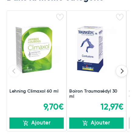
Lehning Climaxol 60 ml
Boiron Traumasédyl 30
Ch
ml
Gou
9,70€
12,97€
Ajouter
Ajouter