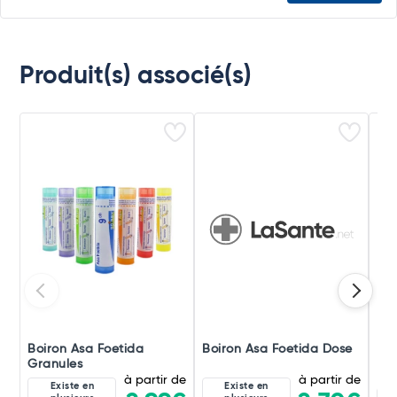
Produit(s) associé(s)
Boiron Asa Foetida
Boiron Asa Foetida Dose
Boi
Granules
Po
à partir de
à partir de
Existe en
Existe en
9C