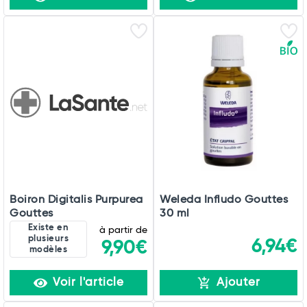
Boiron Digitalis Purpurea
Weleda Infludo Gouttes
Gouttes
30 ml
Existe en
à partir de
plusieurs
6,94€
9,90€
modèles
Voir l'article
Ajouter