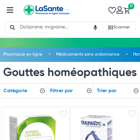
0
Search
Scanner
Pharmacie en ligne
Médicaments sans ordonnance
Ho
Gouttes homéopathiques
Catégorie
Filtrer par
Trier par