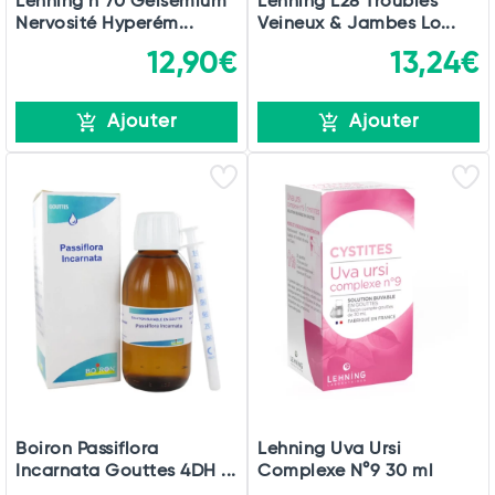
Lehning n°70 Gelsemium
Lehning L28 Troubles
Nervosité Hyperém...
Veineux & Jambes Lo...
12,90€
13,24€
Ajouter
Ajouter
Boiron Passiflora
Lehning Uva Ursi
Incarnata Gouttes 4DH ...
Complexe N°9 30 ml