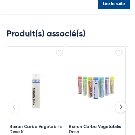
Lire la suite
Produit(s) associé(s)
Boiron Carbo Vegetabilis
Boiron Carbo Vegetabilis
Boi
Dose K
Dose
Gra