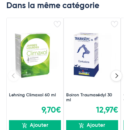
Dans la même catégorie
Lehning Climaxol 60 ml
Boiron Traumasédyl 30
Ch
ml
Gou
9,70€
12,97€
Ajouter
Ajouter