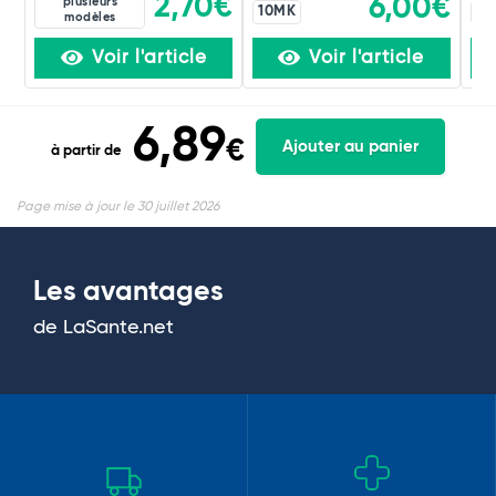
2,70€
6,00€
plusieurs
10MK
10
modèles
Voir l'article
Voir l'article
6,89
€
Ajouter au panier
à partir de
Page mise à jour le 30 juillet 2026
Les avantages
de LaSante.net