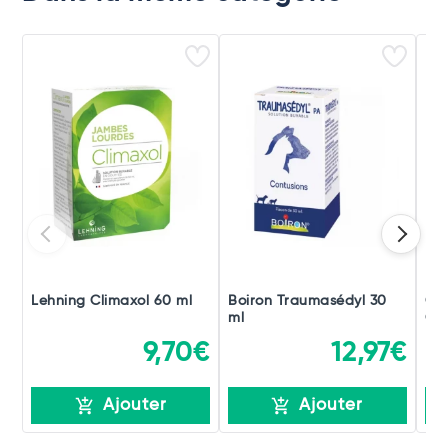
Lehning Climaxol 60 ml
Boiron Traumasédyl 30
Ch
ml
Gou
9,70€
12,97€
Ajouter
Ajouter