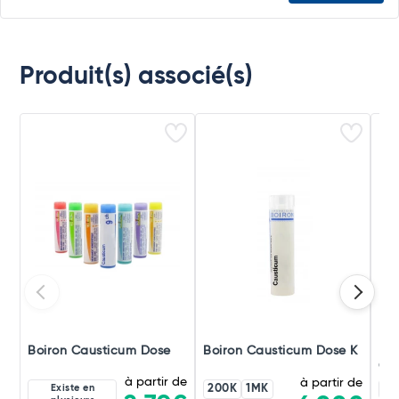
Produit(s) associé(s)
Boiron Causticum Dose
Boiron Causticum Dose K
Boi
Gra
à partir de
à partir de
Existe en
200K
1MK
20