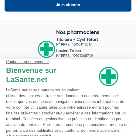
Nos pharmaciens
Titulaire -
Cyril Tétart
N° RPPS : 10001113017
Louise Talleu
N° RPPS : 10101068749
Mathis Costa
N° RPPS : 10102026845
Pharmacie du Bizet
Licence ARS : 590009874
Licence Ordinale : 126921
49 boulevard Bizet
59650 Villeneuve d'Ascq
Contactez-nous !