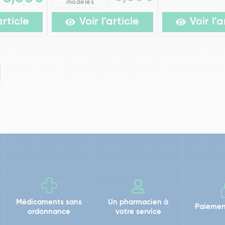
modèles
article
Voir l'article
Voir l'a
Médicaments sans
Un pharmacien à
Paiemen
ordonnance
votre service