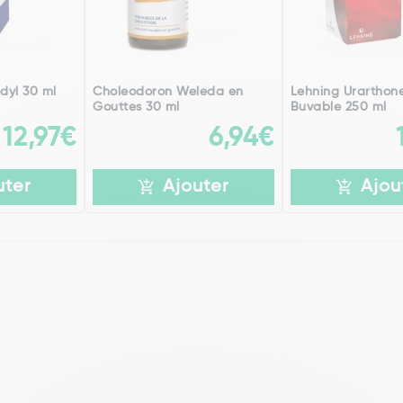
dyl 30 ml
Choleodoron Weleda en
Lehning Urarthone
Gouttes 30 ml
Buvable 250 ml
12,97€
6,94€
uter
Ajouter
Ajou