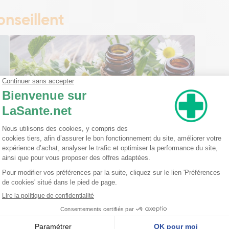
nseillent
Ma trousse à pharmacie homéopathique
Ceci est un petit guide pratique des traitements
homéopathiques à avoir chez soi ! L'homéopathie
est une disciple à part entière dans l'arsenal
thérapeutique. Celle-ci est basée sur le principe
qu'une ...
Lire la suite