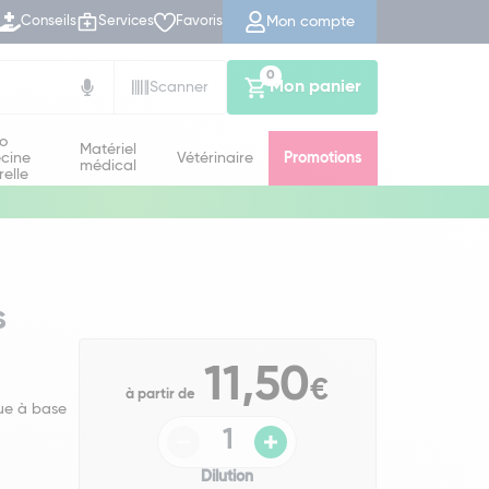
Mon compte
Conseils
Services
Favoris
0
Mon panier
Scanner
io
Matériel
cine
Vétérinaire
Promotions
médical
relle
s
11,50
€
à partir de
ue à base
Dilution