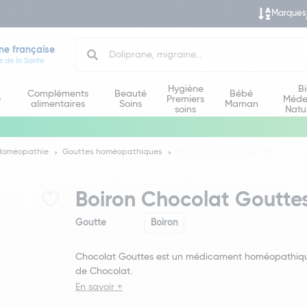
Marques
Search
ne française
e de la Santé
Hygiène
B
Compléments
Beauté
Bébé
e
Premiers
Méde
alimentaires
Soins
Maman
soins
Natu
Homéopathie
Gouttes homéopathiques
Boiron Chocolat Gouttes
Boiron Chocolat Goutte
Goutte
Boiron
Chocolat Gouttes est un médicament homéopathiq
de Chocolat.
En savoir +