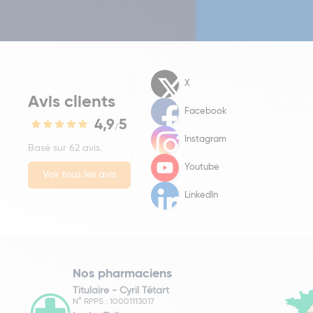
X
Avis clients
Facebook
4,9
5
/
Instagram
Basé sur 62 avis.
Youtube
Voir tous les avis
LinkedIn
Nos pharmaciens
Titulaire -
Cyril Tétart
N° RPPS : 10001113017