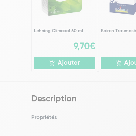
Lehning Climaxol 60 ml
Boiron Traumasé
9,70€
Ajouter
Ajo
Description
Propriétés