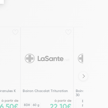
ranules K
Boiron Chocolat Trituration
Boiron Chocolat A
30
à partir de
à partir de
Existe en
2
6,50€
8DH
60 g
22,10€
plusieurs