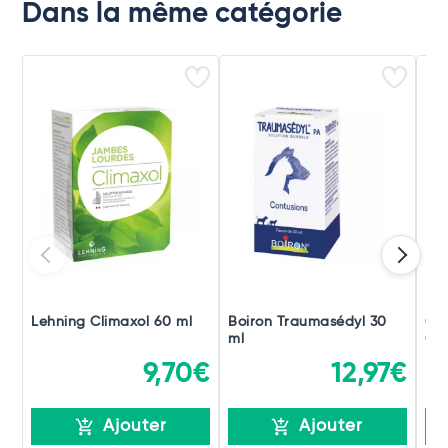
Dans la même catégorie
Lehning Climaxol 60 ml
Boiron Traumasédyl 30
Ch
ml
Gou
9,70€
12,97€
Ajouter
Ajouter