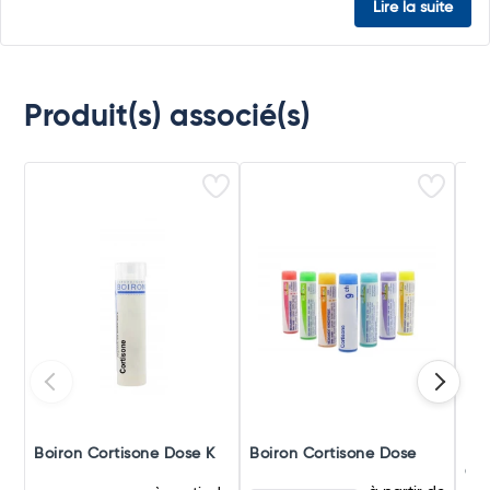
Lire la suite
Produit(s) associé(s)
Boiron Cortisone Dose K
Boiron Cortisone Dose
Boi
Gra