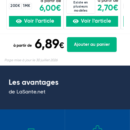
à partir de
à partir de
Existe en
200K
1MK
20
2,70€
6,00€
plusieurs
modèles
Voir l'article
Voir l'article
6,89
€
Ajouter au panier
à partir de
Page mise à jour le 30 juillet 2026
Les avantages
de LaSante.net