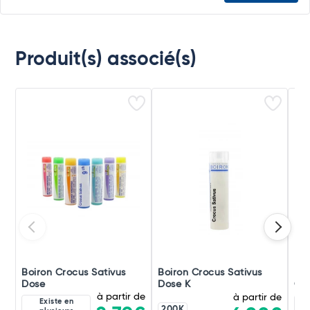
Produit(s) associé(s)
Boiron Crocus Sativus
Boiron Crocus Sativus
Boi
Dose
Dose K
Gra
à partir de
à partir de
Existe en
200K