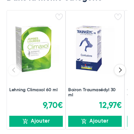
Lehning Climaxol 60 ml
Boiron Traumasédyl 30
Ch
ml
Gou
9,70€
12,97€
Ajouter
Ajouter