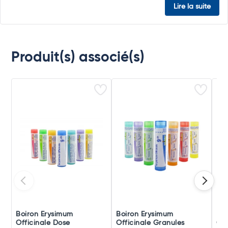
Lire la suite
Produit(s) associé(s)
Boiron Erysimum
Boiron Erysimum
Boi
Officinale Dose
Officinale Granules
Off