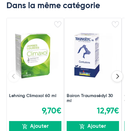
Dans la même catégorie
Lehning Climaxol 60 ml
Boiron Traumasédyl 30
Ch
ml
Gou
9,70€
12,97€
Ajouter
Ajouter