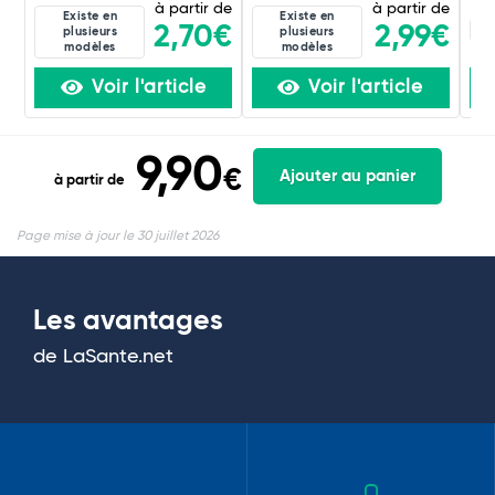
à partir de
à partir de
Existe en
Existe en
4D
2,70€
2,99€
plusieurs
plusieurs
modèles
modèles
Voir l'article
Voir l'article
9,90
€
Ajouter au panier
à partir de
Page mise à jour le 30 juillet 2026
Les avantages
de LaSante.net