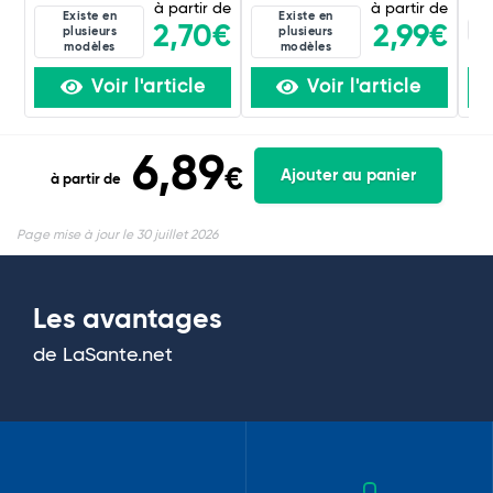
à partir de
à partir de
Existe en
Existe en
4D
2,70€
2,99€
plusieurs
plusieurs
modèles
modèles
Voir l'article
Voir l'article
6,89
€
Ajouter au panier
à partir de
Page mise à jour le 30 juillet 2026
Les avantages
de LaSante.net