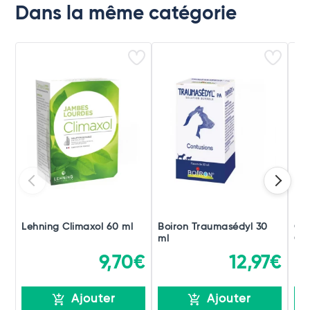
Dans la même catégorie
Lehning Climaxol 60 ml
Boiron Traumasédyl 30
Ch
ml
Gou
9,70€
12,97€
Ajouter
Ajouter