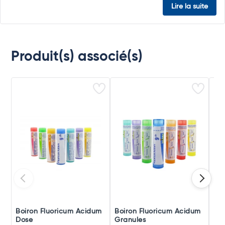
Lire la suite
Produit(s) associé(s)
Boiron Fluoricum Acidum
Boiron Fluoricum Acidum
Boi
Dose
Granules
Po