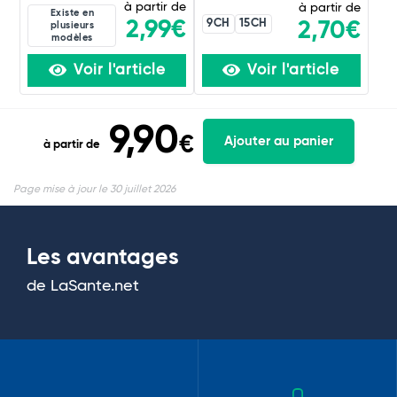
à partir de
à partir de
Existe en
9CH
15CH
2,99€
2,70€
plusieurs
modèles
Voir l'article
Voir l'article
9,90
€
Ajouter au panier
à partir de
Page mise à jour le 30 juillet 2026
Les avantages
de LaSante.net