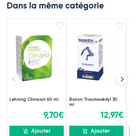
Dans la même catégorie
Lehning Climaxol 60 ml
Boiron Traumasédyl 30
Ch
ml
Gou
9,70€
12,97€
Ajouter
Ajouter