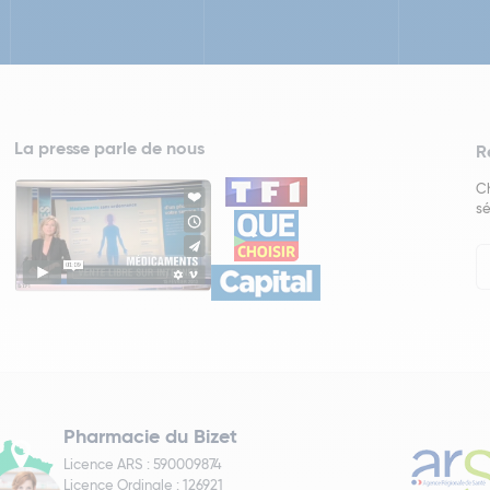
La presse parle de nous
R
Ch
sé
In
Ne
Pharmacie du Bizet
Licence ARS : 590009874
Licence Ordinale : 126921