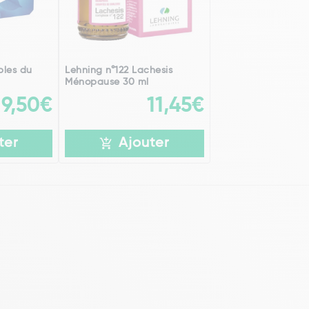
bles du
Lehning n°122 Lachesis
Ménopause 30 ml
9,50€
11,45€
ter
Ajouter