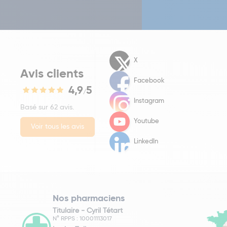
X
Avis clients
Facebook
4,9
5
/
Instagram
Basé sur 62 avis.
Youtube
Voir tous les avis
LinkedIn
Nos pharmaciens
Titulaire -
Cyril Tétart
N° RPPS : 10001113017