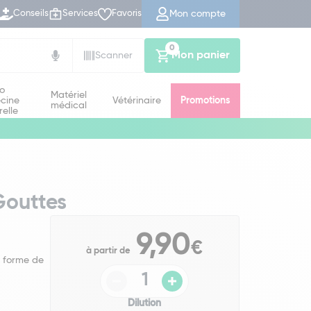
Mon compte
Conseils
Services
Favoris
0
Mon panier
Scanner
io
Matériel
cine
Vétérinaire
Promotions
médical
relle
 Gouttes
9,90
€
à partir de
 forme de
Dilution