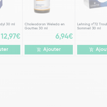
dyl 30 ml
Choleodoron Weleda en
Lehning n°72 Trou
Gouttes 30 ml
Sommeil 30 ml
12,97€
6,94€
uter
Ajouter
Ajou