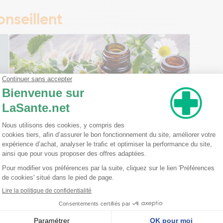
nseillent
Ma trousse à pharmacie homéopathique
Ceci est un petit guide pratique des traitements
homéopathiques à avoir chez soi ! L'homéopathie
est une disciple à part entière dans l'arsenal
thérapeutique. Celle-ci est basée sur le principe
qu'une ...
Lire la suite