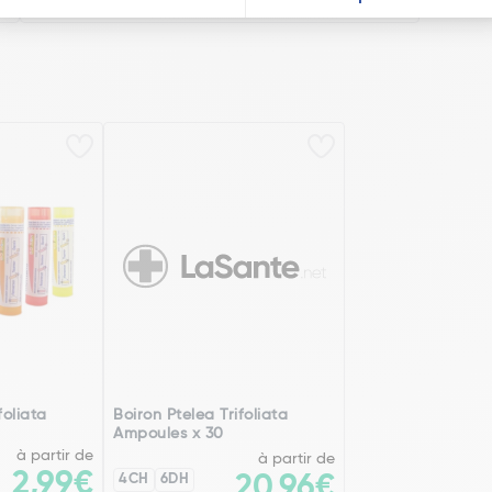
foliata
Boiron Ptelea Trifoliata
Ampoules x 30
à partir de
à partir de
2,99€
4CH
6DH
20,96€