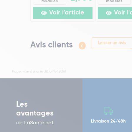
modèles
modèles
Voir l'article
Voir l'
Avis clients
Laisser un avis
0
Page mise à jour le 30 juillet 2026
Les
avantages
Livraison 24/48h
de LaSante.net