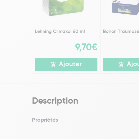
Lehning Climaxol 60 ml
Boiron Traumasé
9,70€
Ajouter
Ajo
Description
Propriétés