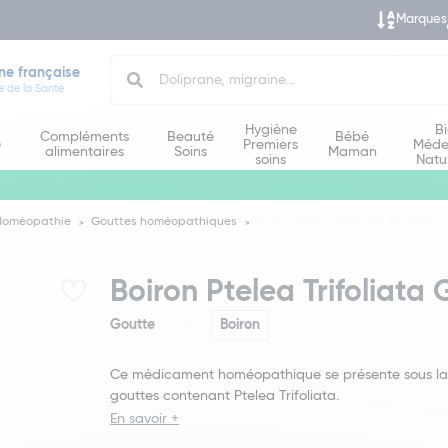
Marques
Search
ne française
e de la Santé
Hygiène
B
Compléments
Beauté
Bébé
e
Premiers
Méde
alimentaires
Soins
Maman
soins
Natu
Homéopathie
Gouttes homéopathiques
Boiron Ptelea Trifoliata Gouttes
Boiron Ptelea Trifoliata
Goutte
Boiron
Ce médicament homéopathique se présente sous la
gouttes contenant Ptelea Trifoliata.
En savoir +