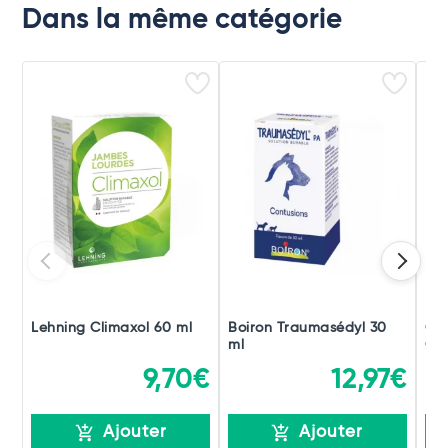
Dans la même catégorie
Lehning Climaxol 60 ml
Boiron Traumasédyl 30
Ch
ml
Gou
9,70€
12,97€
Ajouter
Ajouter