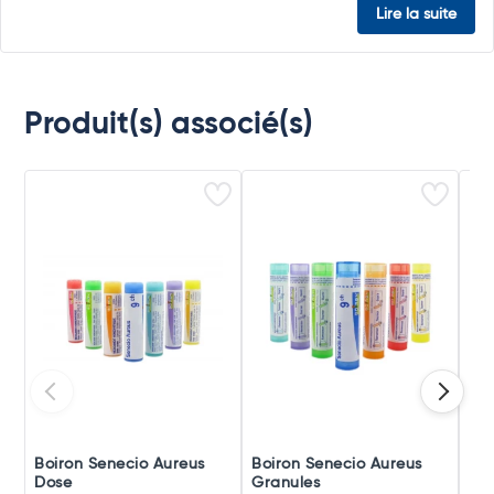
Lire la suite
Produit(s) associé(s)
Boiron Senecio Aureus
Boiron Senecio Aureus
Boi
Dose
Granules
Eau