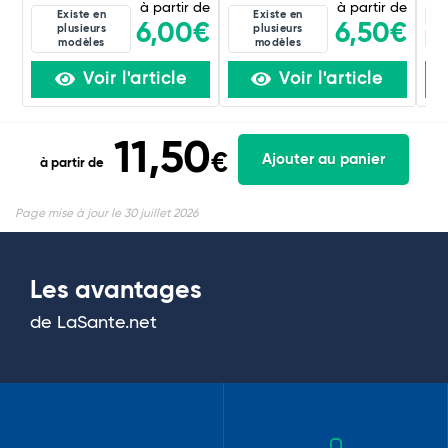
à partir de
à partir de
Existe en
Existe en
7C
6,00€
6,50€
plusieurs
plusieurs
15
modèles
modèles
Voir l'article
Voir l'article
11,50
€
Ajouter au panier
à partir de
Page mise à jour le 30 juillet 2026
Les avantages
de LaSante.net