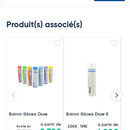
Produit(s) associé(s)
Boiron Silicea Dose
Boiron Silicea Dose K
Boi
à partir de
à partir de
Existe en
200K
1MK