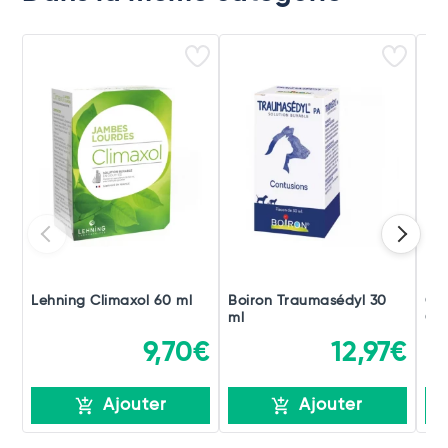
Lehning Climaxol 60 ml
Boiron Traumasédyl 30
Ch
ml
Gou
9,70€
12,97€
Ajouter
Ajouter