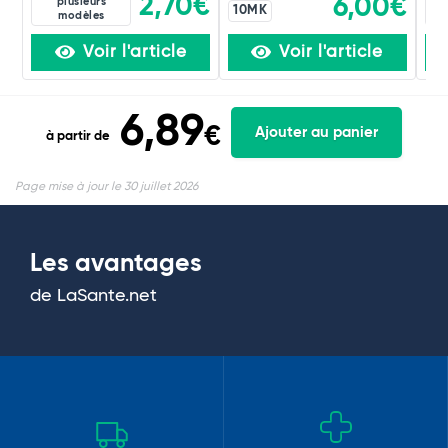
2,70€
6,00€
plusieurs
10MK
modèles
Voir l'article
Voir l'article
6,89
€
Ajouter au panier
à partir de
Page mise à jour le 30 juillet 2026
Les avantages
de LaSante.net