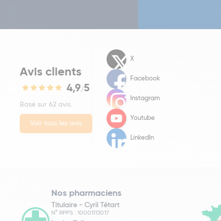
X
Avis clients
Facebook
4,9
5
/
Instagram
Basé sur 62 avis.
Youtube
Voir tous les avis
LinkedIn
Nos pharmaciens
Titulaire -
Cyril Tétart
N° RPPS : 10001113017