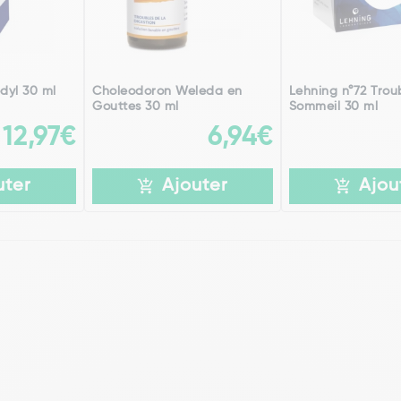
dyl 30 ml
Choleodoron Weleda en
Lehning n°72 Trou
Gouttes 30 ml
Sommeil 30 ml
12,97€
6,94€
uter
Ajouter
Ajou