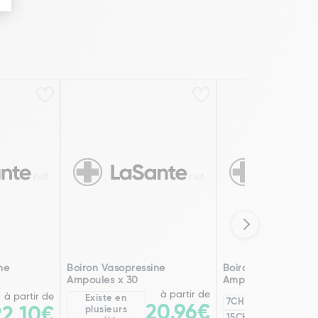
ne
Boiron Vasopressine
Boiron Vasopressin
Ampoules x 30
Ampoules x 30
à partir de
à partir de
Existe en
7CH
9CH
20,96€
22,10€
plusieurs
2
15CH