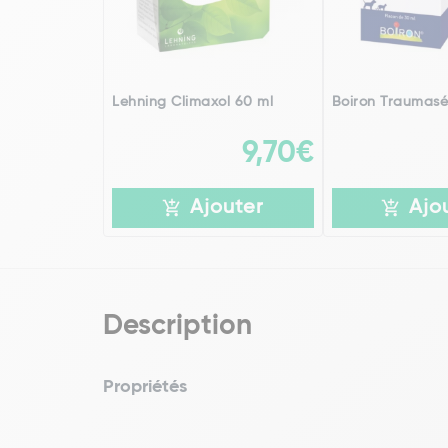
Lehning Climaxol 60 ml
Boiron Traumasé
9,70€
Ajouter
Ajo
Description
Propriétés