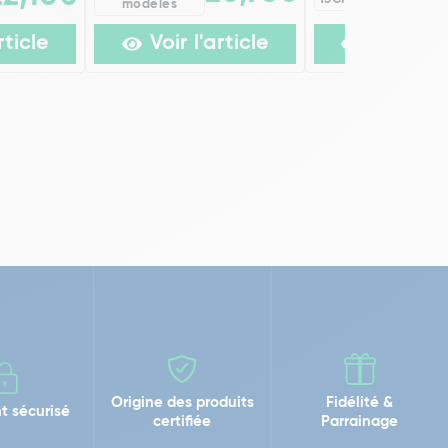
modèles
rticle
Voir l'article
Voir l'ar
Origine des produits
Fidélité &
t sécurisé
certifiée
Parrainage