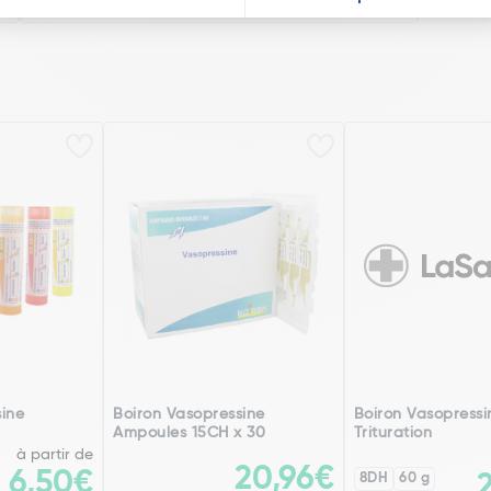
sine
Boiron Vasopressine
Boiron Vasopressi
Ampoules 15CH x 30
Trituration
à partir de
20,96€
6,50€
8DH
60 g