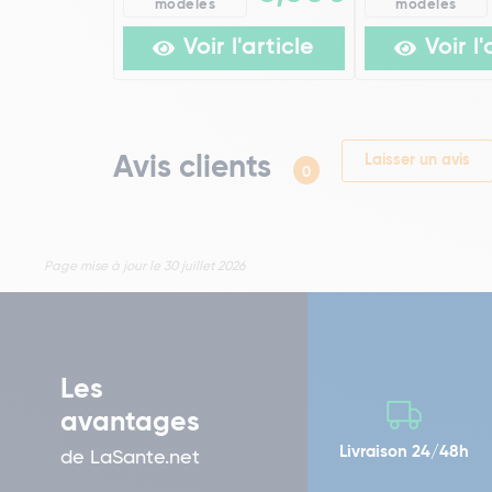
modèles
modèles
Voir l'article
Voir l'
Avis clients
Laisser un avis
0
Page mise à jour le 30 juillet 2026
Les
avantages
Livraison 24/48h
de LaSante.net