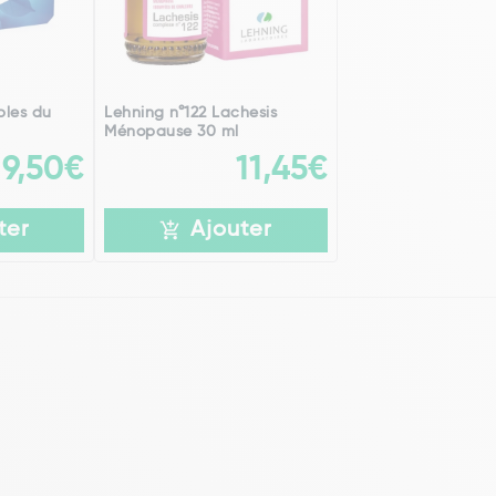
bles du
Lehning n°122 Lachesis
Ménopause 30 ml
9,50€
11,45€
ter
Ajouter