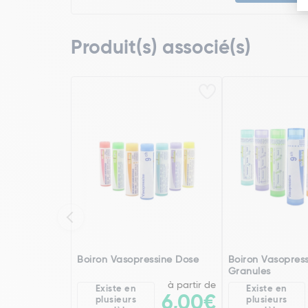
Produit(s) associé(s)
Boiron Vasopressine Dose
Boiron Vasopres
Granules
à partir de
Existe en
Existe en
6,00€
plusieurs
plusieurs