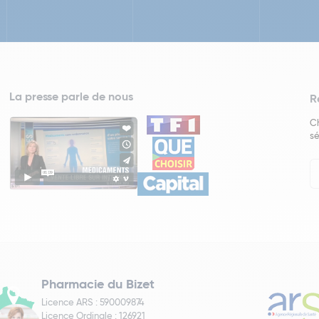
La presse parle de nous
R
Ch
sé
In
Ne
Pharmacie du Bizet
Licence ARS : 590009874
Licence Ordinale : 126921