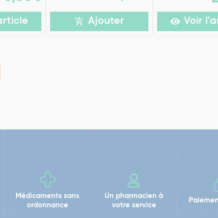
article
Ajouter
Voir l'a
Médicaments sans
Un pharmacien à
Paiemen
ordonnance
votre service