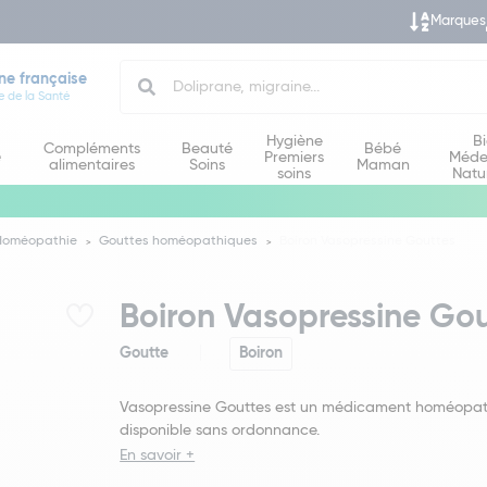
Marques
Search
ne française
e de la Santé
Hygiène
B
Compléments
Beauté
Bébé
e
Premiers
Méde
alimentaires
Soins
Maman
soins
Natu
Homéopathie
Gouttes homéopathiques
Boiron Vasopressine Gouttes
Boiron Vasopressine Gou
Goutte
Boiron
Vasopressine Gouttes est un médicament homéopa
disponible sans ordonnance.
En savoir +