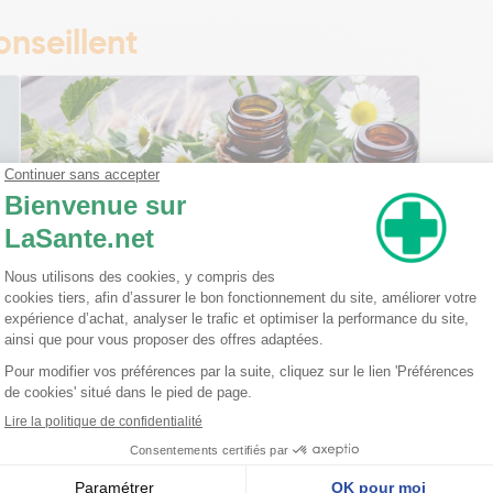
nseillent
Ma trousse à pharmacie homéopathique
Ceci est un petit guide pratique des traitements
homéopathiques à avoir chez soi ! L'homéopathie
est une disciple à part entière dans l'arsenal
thérapeutique. Celle-ci est basée sur le principe
qu'une ...
Lire la suite