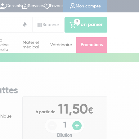
Mon compte
Conseils
Services
Favoris
0
Mon panier
Scanner
io
Matériel
cine
Vétérinaire
Promotions
médical
relle
ttes
11,50
€
à partir de
thique
Dilution