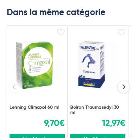
Dans la même catégorie
Lehning Climaxol 60 ml
Boiron Traumasédyl 30
Ch
ml
Gou
9,70€
12,97€