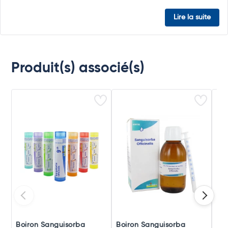
Lire la suite
Produit(s) associé(s)
Boiron Sanguisorba
Boiron Sanguisorba
Boi