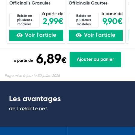
Officinalis Granules
Officinalis Gouttes
Off
à partir de
à partir de
Existe en
Existe en
12
2,99€
9,90€
plusieurs
plusieurs
modèles
modèles
Voir l'article
Voir l'article
6,89
€
Ajouter au panier
à partir de
Page mise à jour le 30 juillet 2026
Les avantages
de LaSante.net