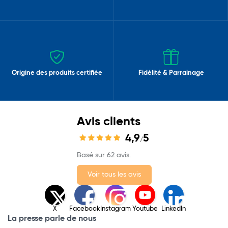
Origine des produits certifiée
Fidélité & Parrainage
Avis clients
4,9
5
/
Basé sur 62 avis.
Voir tous les avis
X
Facebook
Instagram
Youtube
LinkedIn
La presse parle de nous