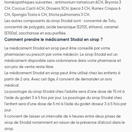
homéopathiques suivantes : antimonium tartaricum 6CH, Bryonia 3
CH, Coccus Cacti 4CH, Drosera 3CH, Ipeca 3 CH, Rumex Crispus 6
CH, Spongia Tosta 4 CH, Sticta pulmonaria 3 CH.
Les autres composants du sirop Stodal sont : concentré de Tolu,
concentré de polygala, acide benzoïque (E210), éthanol, caramel
(E150a), saccharose et eau purifiée.
Comment prendre le médicament Stodal en sirop ?
Le médicament Stodal en sirop peut être conseillé par votre
pharmacien ou prescrit par votre médecin. Le sirop Stodal est un
médicament disponible sans ordonnance dans votre pharmacie et
son prix de vente reste libre.
Le médicament Stodal en sirop peut être utilisé chez les enfants à
partir de 2 ans. Avec cet âge, il convient de demander un avis
médical.
La posologie du sirop Stodal chez l’adulte sera d’une dose de 15 ml à
l’aide du godet 3 à 5 fois par jour. La posologie du sirop Stodal chez
l’enfant sera d’une dose de 5 ml à l’aide du godet doseur 3 à 5 fois par
jour.
Il convient de laisser un intervalle de 4 heures entre deux prises de
sirop de Stodal notamment en raison de la présence d’alcool dans le
sirop.