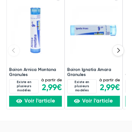
Boiron Arnica Montana
Boiron Ignatia Amara
Boi
Granules
Granules
Gra
à partir de
à partir de
Existe en
Existe en
2,99€
2,99€
plusieurs
plusieurs
modèles
modèles
Voir l'article
Voir l'article