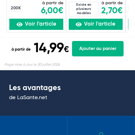
à partir de
à partir de
Existe en
200K
20
2,70€
6,00€
plusieurs
modèles
Voir l'article
Voir l'article
14,99
€
Ajouter au panier
à partir de
Page mise à jour le 30 juillet 2026
Les avantages
de LaSante.net