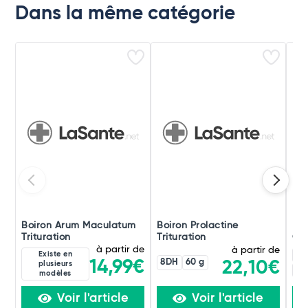
Dans la même catégorie
Boiron Arum Maculatum
Boiron Prolactine
Boi
Trituration
Trituration
Ori
à partir de
à partir de
Existe en
4C
8DH
60 g
14,99€
22,10€
plusieurs
60
modèles
Voir l'article
Voir l'article