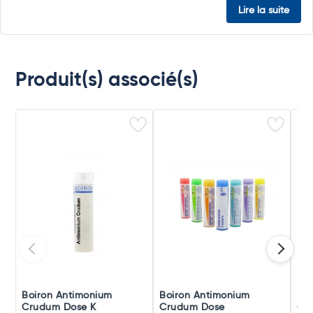
Lire la suite
Produit(s) associé(s)
Boiron Antimonium
Boiron Antimonium
Boi
Crudum Dose K
Crudum Dose
Cr