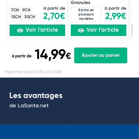
Granules
Gou
à partir de
à partir de
7CH
9CH
Existe en
3C
2,99€
2,70€
plusieurs
15CH
30CH
12
modèles
Voir l'article
Voir l'article
14,99
€
Ajouter au panier
à partir de
Page mise à jour le 30 juillet 2026
Les avantages
de LaSante.net