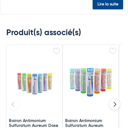
Lire la suite
Produit(s) associé(s)
Boiron Antimonium
Boiron Antimonium
Boi
Sulfuratum Aureum Dose
Sulfuratum Aureum
Su