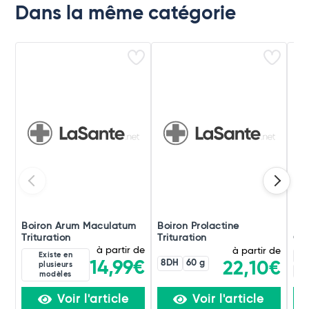
Dans la même catégorie
Boiron Arum Maculatum
Boiron Prolactine
Boi
Trituration
Trituration
Ori
à partir de
à partir de
Existe en
4C
8DH
60 g
14,99€
22,10€
plusieurs
60
modèles
Voir l'article
Voir l'article