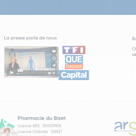
La presse parle de nous
R
Ch
sé
In
Ne
Pharmacie du Bizet
Licence ARS : 590009874
Licence Ordinale : 126921