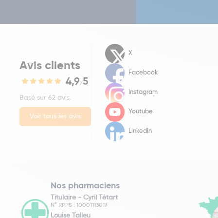
X
Avis clients
Facebook
4,9
5
/
Instagram
Basé sur 62 avis.
Youtube
Voir tous les avis
LinkedIn
Nos pharmaciens
Titulaire -
Cyril Tétart
N° RPPS : 10001113017
Louise Talleu