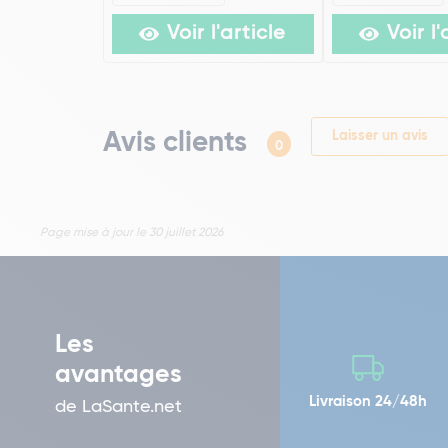
Voir l'article
Voir l'
Avis clients
Laisser un avis
0
Page mise à jour le 30 juillet 2026
Les
avantages
Livraison 24/48h
de LaSante.net