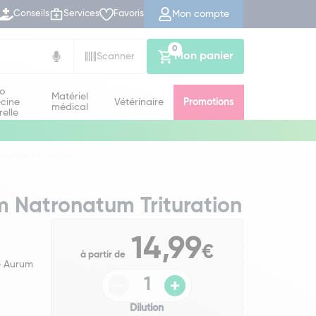
Mon compte
Conseils
Services
Favoris
0
Mon panier
Scanner
io
Matériel
cine
Vétérinaire
Promotions
médical
relle
natum Trituration
m Natronatum Trituration
14,99
€
à partir de
e Aurum
Dilution