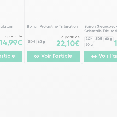
culatum
Boiron Prolactine Trituration
Boiron Siegesbec
Orientalis Triturat
à partir de
à partir de
4CH
8DH
60 g
14,99€
8DH
60 g
22,10€
30 g
article
Voir l'article
Voir l'a