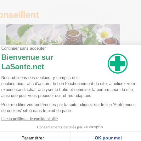
nseillent
Ma trousse à pharmacie homéopathique
Ceci est un petit guide pratique des traitements
homéopathiques à avoir chez soi ! L'homéopathie
est une disciple à part entière dans l'arsenal
thérapeutique. Celle-ci est basée sur le principe
qu'une ...
Lire la suite