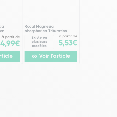
kia
Rocal Magnesia
ion
phosphorica Trituration
à partir de
à partir de
Existe en
5,53€
14,99€
plusieurs
modèles
rticle
Voir l'article