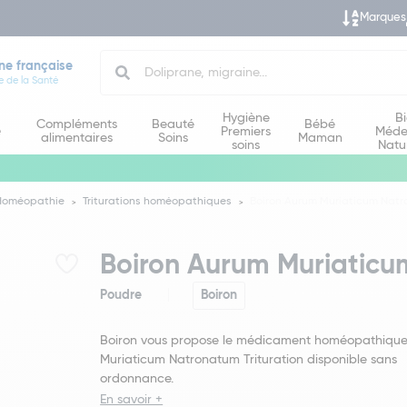
Marques
Search
ne française
e de la Santé
Hygiène
B
Compléments
Beauté
Bébé
e
Premiers
Méde
alimentaires
Soins
Maman
soins
Natu
Homéopathie
Triturations homéopathiques
Boiron Aurum Muriaticum Natro
Boiron Aurum Muriaticu
Poudre
Boiron
Boiron vous propose le médicament homéopathiqu
Muriaticum Natronatum Trituration disponible sans
ordonnance.
En savoir +