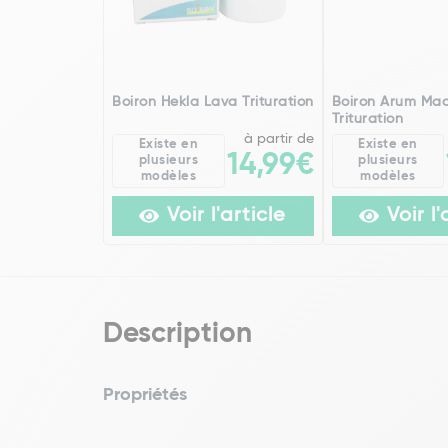
Boiron Hekla Lava Trituration
Boiron Arum Ma
Trituration
à partir de
Existe en
Existe en
14,99€
plusieurs
plusieurs
modèles
modèles
Voir l'article
Voir l'
Description
Propriétés