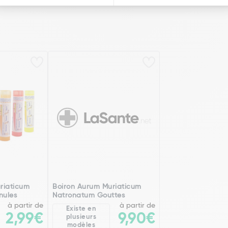
riaticum
Boiron Aurum Muriaticum
nules
Natronatum Gouttes
à partir de
à partir de
Existe en
2,99€
9,90€
plusieurs
modèles