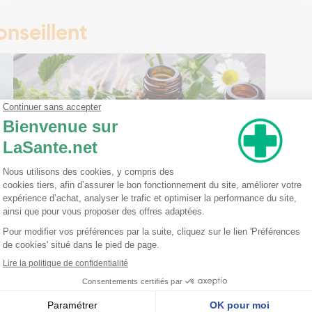
nseillent
Ma trousse à pharmacie homéopathique
Ceci est un petit guide pratique des traitements
homéopathiques à avoir chez soi ! L'homéopathie
est une disciple à part entière dans l'arsenal
thérapeutique. Celle-ci est basée sur le principe
qu'une ...
Lire la suite