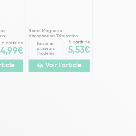
kia
Rocal Magnesia
ion
phosphorica Trituration
à partir de
à partir de
Existe en
5,53€
14,99€
plusieurs
modèles
rticle
Voir l'article