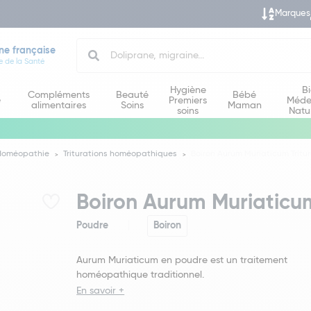
Marques
Search
ne française
e de la Santé
Hygiène
B
Compléments
Beauté
Bébé
e
Premiers
Méde
alimentaires
Soins
Maman
soins
Natu
Homéopathie
Triturations homéopathiques
Boiron Aurum Muriaticum Tritu
Boiron Aurum Muriaticum
Poudre
Boiron
Aurum Muriaticum en poudre est un traitement
homéopathique traditionnel.
En savoir +