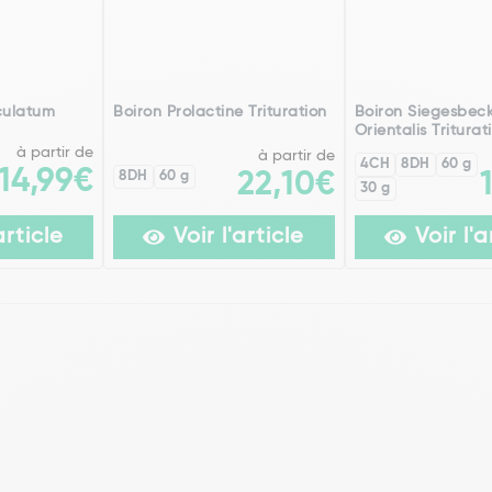
culatum
Boiron Prolactine Trituration
Boiron Siegesbec
Orientalis Triturat
à partir de
à partir de
4CH
8DH
60 g
14,99€
8DH
60 g
22,10€
30 g
article
Voir l'article
Voir l'a