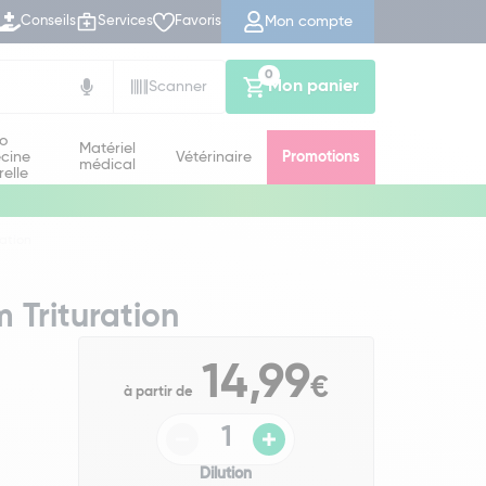
Mon compte
Conseils
Services
Favoris
0
Mon panier
Scanner
io
Matériel
cine
Vétérinaire
Promotions
médical
relle
ration
 Trituration
14,99
€
à partir de
Dilution