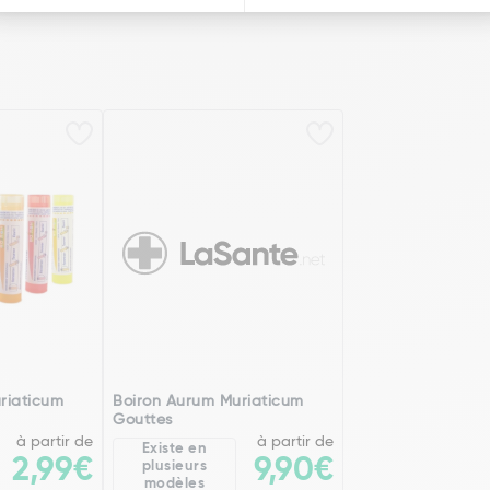
riaticum
Boiron Aurum Muriaticum
Gouttes
à partir de
à partir de
Existe en
2,99€
9,90€
plusieurs
modèles