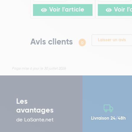
Voir l'article
Voir l'
Avis clients
Laisser un avis
0
Page mise à jour le 30 juillet 2026
Les
avantages
Livraison 24/48h
de LaSante.net