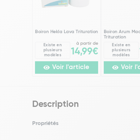
Boiron Hekla Lava Trituration
Boiron Arum Ma
Trituration
à partir de
Existe en
Existe en
14,99€
plusieurs
plusieurs
modèles
modèles
Voir l'article
Voir l'
Description
Propriétés