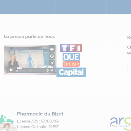
La presse parle de nous
R
Ch
sé
In
Ne
Pharmacie du Bizet
Licence ARS : 590009874
Licence Ordinale : 126921