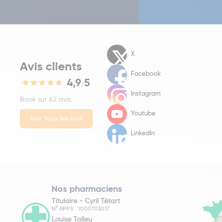
X
Avis clients
Facebook
4,9
5
/
Instagram
Basé sur 62 avis.
Youtube
Voir tous les avis
LinkedIn
Nos pharmaciens
Titulaire -
Cyril Tétart
N° RPPS : 10001113017
Louise Talleu