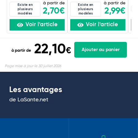
à partir de
à partir de
Existe en
Existe en
4C
2,70€
2,99€
plusieurs
plusieurs
modèles
modèles
Voir l'article
Voir l'article
22,10
€
Ajouter au panier
à partir de
Page mise à jour le 30 juillet 2026
Les avantages
de LaSante.net