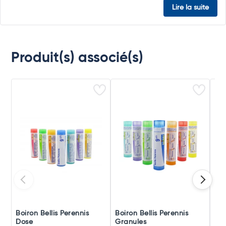
Lire la suite
Produit(s) associé(s)
Boiron Bellis Perennis
Boiron Bellis Perennis
Boi
Dose
Granules
Po