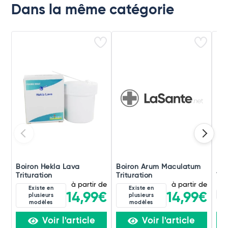
Dans la même catégorie
Boiron Hekla Lava
Boiron Arum Maculatum
Boi
Trituration
Trituration
Tri
à partir de
à partir de
Existe en
Existe en
8D
14,99€
14,99€
plusieurs
plusieurs
modèles
modèles
Voir l'article
Voir l'article