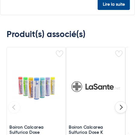
Lire la suite
Produit(s) associé(s)
Boiron Calcarea
Boiron Calcarea
Boi
Sulfurica Dose
Sulfurica Dose K
Sul