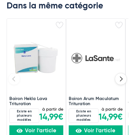
Dans la même catégorie
Boiron Hekla Lava
Boiron Arum Maculatum
Boi
Trituration
Trituration
Tri
à partir de
à partir de
Existe en
Existe en
8D
14,99€
14,99€
plusieurs
plusieurs
modèles
modèles
Voir l'article
Voir l'article