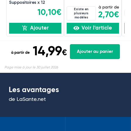
Suppositoires x 12
à partir de
Existe en
10,10€
20
2,70€
plusieurs
modèles
Ajouter
Voir l'article
14,99
€
Ajouter au panier
à partir de
Page mise à jour le 30 juillet 2026
Les avantages
de LaSante.net