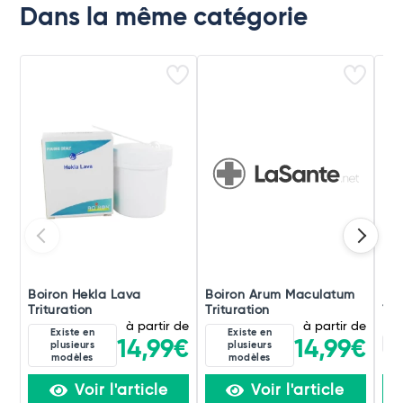
Dans la même catégorie
Boiron Hekla Lava
Boiron Arum Maculatum
Boi
Trituration
Trituration
Tri
à partir de
à partir de
Existe en
Existe en
8D
14,99€
14,99€
plusieurs
plusieurs
modèles
modèles
Voir l'article
Voir l'article