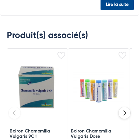
Lire la suite
Produit(s) associé(s)
Boiron Chamomilla
Boiron Chamomilla
Boi
Vulgaris 9CH
Vulgaris Dose
Vul