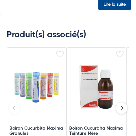
Lire la suite
Produit(s) associé(s)
Boiron Cucurbita Maxima
Boiron Cucurbita Maxima
Boi
Granules
Teinture Mère
Do