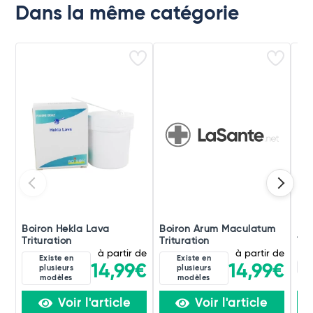
Dans la même catégorie
Boiron Hekla Lava
Boiron Arum Maculatum
Boi
Trituration
Trituration
Tri
à partir de
à partir de
Existe en
Existe en
8D
14,99€
14,99€
plusieurs
plusieurs
modèles
modèles
Voir l'article
Voir l'article