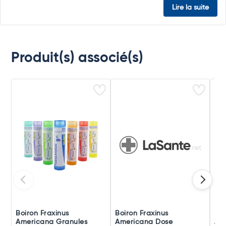
Lire la suite
Produit(s) associé(s)
Boiron Fraxinus
Boiron Fraxinus
Boi
Americana Granules
Americana Dose
Am