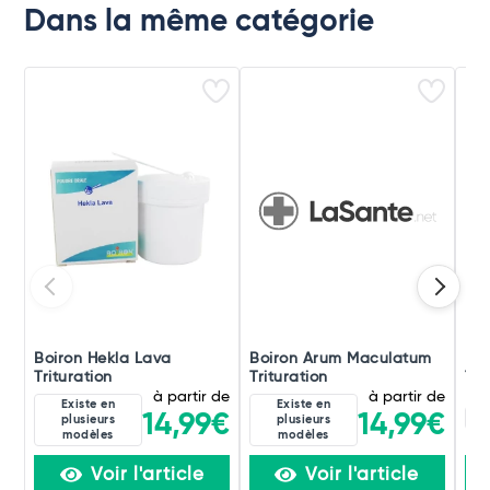
Dans la même catégorie
Boiron Hekla Lava
Boiron Arum Maculatum
Boi
Trituration
Trituration
Tri
à partir de
à partir de
Existe en
Existe en
8D
14,99€
14,99€
plusieurs
plusieurs
modèles
modèles
Voir l'article
Voir l'article