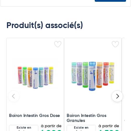
Produit(s) associé(s)
Boiron Intestin Gros Dose
Boiron Intestin Gros
Boi
Granules
Gou
à partir de
à partir de
Existe en
Existe en