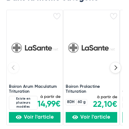
Boiron Arum Maculatum
Boiron Prolactine
Boi
Trituration
Trituration
Ori
à partir de
à partir de
Existe en
4C
8DH
60 g
14,99€
22,10€
plusieurs
60
modèles
Voir l'article
Voir l'article