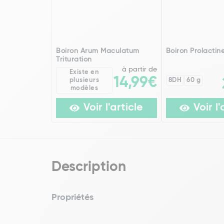
Boiron Arum Maculatum
Boiron Prolactine
Trituration
à partir de
Existe en
14,99€
plusieurs
8DH
60 g
modèles
Voir l'article
Voir l'
Description
Propriétés