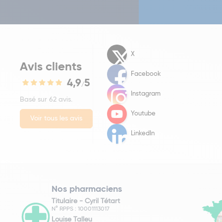
X
Avis clients
Facebook
4,9
5
/
Instagram
Basé sur 62 avis.
Youtube
Voir tous les avis
LinkedIn
Nos pharmaciens
Titulaire -
Cyril Tétart
N° RPPS : 10001113017
Louise Talleu