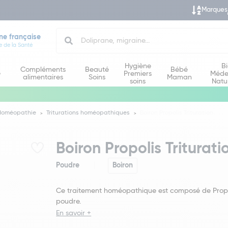
Marques
Search
ne française
e de la Santé
Hygiène
B
Compléments
Beauté
Bébé
e
Premiers
Méde
alimentaires
Soins
Maman
soins
Natu
Homéopathie
Triturations homéopathiques
Boiron Propolis Trituration
Boiron Propolis Triturati
Poudre
Boiron
Ce traitement homéopathique est composé de Propo
poudre.
En savoir +