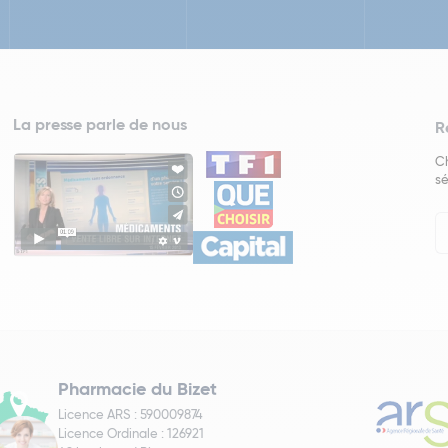
La presse parle de nous
R
Ch
sé
In
Ne
Pharmacie du Bizet
Licence ARS : 590009874
Licence Ordinale : 126921