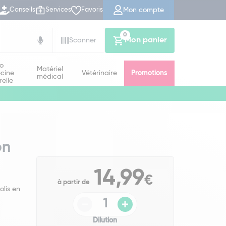
Mon compte
Conseils
Services
Favoris
0
Mon panier
Scanner
io
Matériel
cine
Vétérinaire
Promotions
médical
relle
on
14,99
€
à partir de
lis en
Dilution