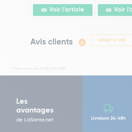
Voir l'article
Voir l'
Avis clients
Laisser un avis
0
Page mise à jour le 30 juillet 2026
Les
avantages
Livraison 24/48h
de LaSante.net