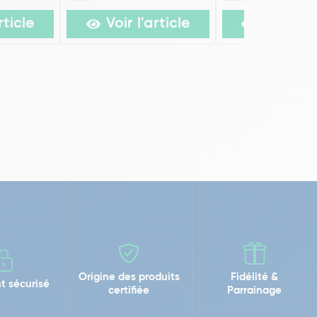
rticle
Voir l'article
Voir l'ar
Origine des produits
Fidélité &
t sécurisé
certifiée
Parrainage