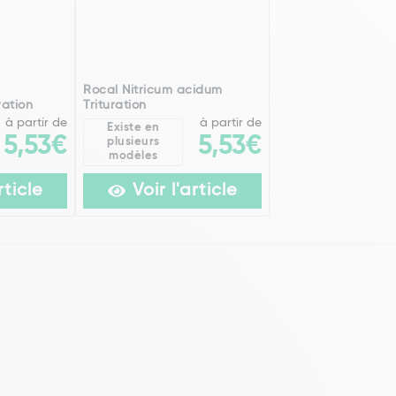
Rocal Nitricum acidum
ration
Trituration
à partir de
à partir de
Existe en
5,53€
5,53€
plusieurs
modèles
rticle
Voir l'article