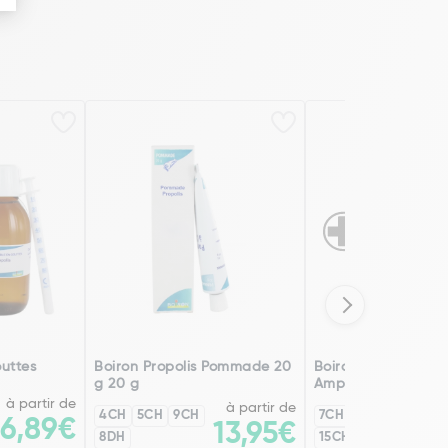
outtes
Boiron Propolis Pommade 20
Boiron Propolis Eau
g 20 g
Ampoules X 30
à partir de
à partir de
4CH
5CH
9CH
7CH
9CH
6,89€
13,95€
2
8DH
15CH