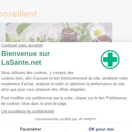
nseillent
Ma trousse à pharmacie homéopathique
Ceci est un petit guide pratique des traitements
homéopathiques à avoir chez soi ! L'homéopathie
est une disciple à part entière dans l'arsenal
thérapeutique. Celle-ci est basée sur le principe
qu'une ...
Lire la suite