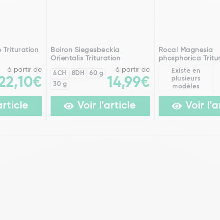
 Trituration
Boiron Siegesbeckia
Rocal Magnesia
Orientalis Trituration
phosphorica Tritu
à partir de
à partir de
Existe en
4CH
8DH
60 g
22,10€
14,99€
plusieurs
30 g
modèles
article
Voir l'article
Voir l'a