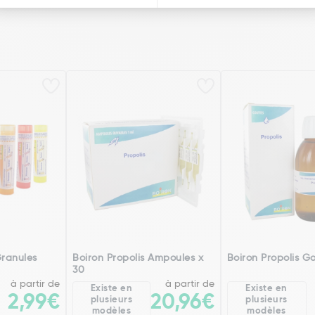
Granules
Boiron Propolis Ampoules x
Boiron Propolis G
30
à partir de
à partir de
Existe en
Existe en
2,99€
20,96€
plusieurs
plusieurs
modèles
modèles