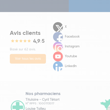
X
Avis clients
Facebook
4,9
5
/
Instagram
Basé sur 62 avis.
Youtube
Voir tous les avis
LinkedIn
Nos pharmaciens
Titulaire -
Cyril Tétart
N° RPPS : 10001113017
Louise Talleu