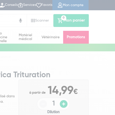
Mon compte
Conseils
Services
Favoris
0
Mon panier
Scanner
io
Matériel
cine
Vétérinaire
Promotions
médical
relle
turation
ica Trituration
14,99
€
à partir de
lisé dans
ca.
Dilution