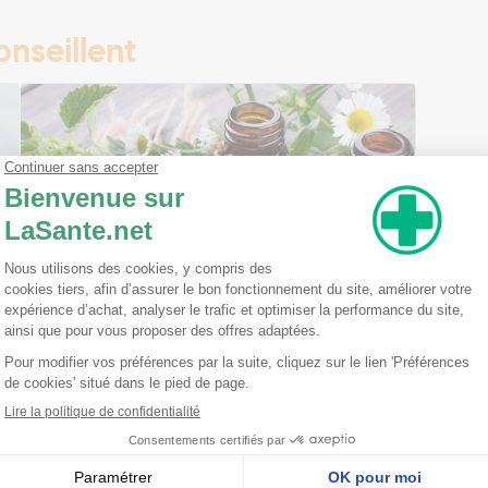
nseillent
Ma trousse à pharmacie homéopathique
Ceci est un petit guide pratique des traitements
homéopathiques à avoir chez soi ! L'homéopathie
est une disciple à part entière dans l'arsenal
thérapeutique. Celle-ci est basée sur le principe
qu'une ...
Lire la suite