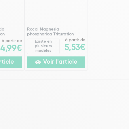
kia
Rocal Magnesia
ion
phosphorica Trituration
à partir de
à partir de
Existe en
5,53€
14,99€
plusieurs
modèles
rticle
Voir l'article