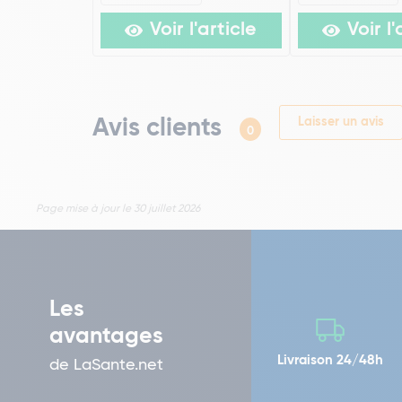
Voir l'article
Voir l'
Avis clients
Laisser un avis
0
Page mise à jour le 30 juillet 2026
Les
avantages
Livraison 24/48h
de LaSante.net