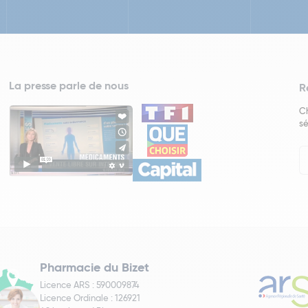
La presse parle de nous
R
Ch
sé
In
Ne
Pharmacie du Bizet
Licence ARS : 590009874
Licence Ordinale : 126921