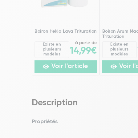
Boiron Hekla Lava Trituration
Boiron Arum Ma
Trituration
à partir de
Existe en
Existe en
14,99€
plusieurs
plusieurs
modèles
modèles
Voir l'article
Voir l'
Description
Propriétés