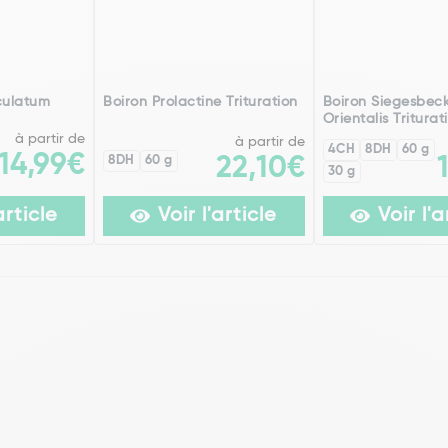
culatum
Boiron Prolactine Trituration
Boiron Siegesbec
Orientalis Triturat
à partir de
à partir de
4CH
8DH
60 g
14,99€
8DH
60 g
22,10€
30 g
article
Voir l'article
Voir l'a