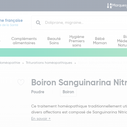
Marques
Search
ne française
e de la Santé
Hygiène
B
Compléments
Beauté
Bébé
e
Premiers
Méde
alimentaires
Soins
Maman
soins
Natu
Homéopathie
Triturations homéopathiques
Boiron Sanguinarina Nitrica Tri
Boiron Sanguinarina Nitr
Poudre
Boiron
Ce traitement homéopathique traditionnellement uti
divers affections est composé de Sanguinarina Nitri
En savoir +