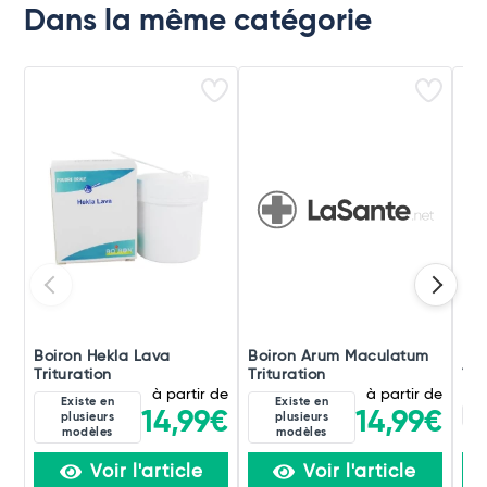
Dans la même catégorie
Boiron Hekla Lava
Boiron Arum Maculatum
Boi
Trituration
Trituration
Tri
à partir de
à partir de
Existe en
Existe en
8D
14,99€
14,99€
plusieurs
plusieurs
modèles
modèles
Voir l'article
Voir l'article