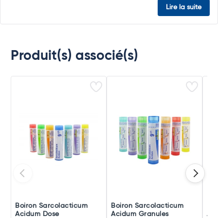
Lire la suite
Produit(s) associé(s)
Boiron Sarcolacticum
Boiron Sarcolacticum
Boi
Acidum Dose
Acidum Granules
Ac