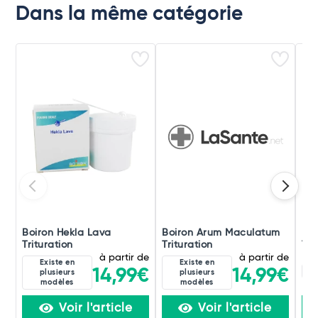
Dans la même catégorie
Boiron Hekla Lava
Boiron Arum Maculatum
Boi
Trituration
Trituration
Tri
à partir de
à partir de
Existe en
Existe en
8D
14,99€
14,99€
plusieurs
plusieurs
modèles
modèles
Voir l'article
Voir l'article