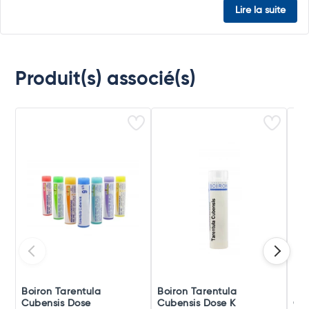
Lire la suite
Produit(s) associé(s)
Boiron Tarentula
Boiron Tarentula
Boi
Cubensis Dose
Cubensis Dose K
Cub