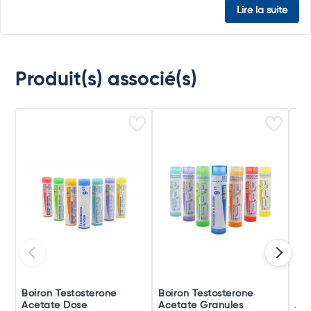
Lire la suite
Produit(s) associé(s)
Boiron Testosterone
Boiron Testosterone
Boi
Acetate Dose
Acetate Granules
Ace