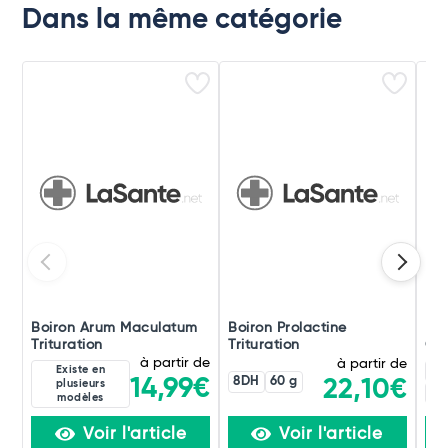
Dans la même catégorie
Boiron Arum Maculatum
Boiron Prolactine
Boi
Trituration
Trituration
Ori
à partir de
à partir de
Existe en
4C
8DH
60 g
14,99€
22,10€
plusieurs
60
modèles
Voir l'article
Voir l'article