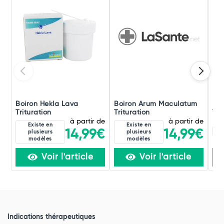
Boiron Hekla Lava
Boiron Arum Maculatum
Boi
Trituration
Trituration
Tri
à partir de
à partir de
Existe en
Existe en
8D
14,99€
14,99€
plusieurs
plusieurs
modèles
modèles
Voir l'article
Voir l'article
Indications thérapeutiques