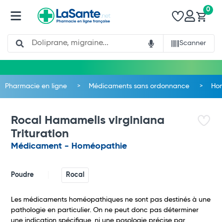
0
Search
Scanner
Pharmacie en ligne
Médicaments sans ordonnance
Ho
Rocal Hamamelis virginiana
Trituration
Médicament - Homéopathie
Poudre
Rocal
Les médicaments homéopathiques ne sont pas destinés à une
pathologie en particulier. On ne peut donc pas déterminer
Total
une indication spécifique, ni une posologie précise par