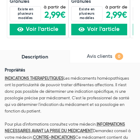
Granules
Granules
Tox
à partir de
à partir de
Existe en
Existe en
2,99€
2,99€
plusieurs
plusieurs
modèles
modèles
Voir l'article
Voir l'article
Avis clients
Description
0
Propriétés
INDICATIONS THERAPEUTIQUES
Les médicaments homéopathiques
ont la particularité de pouvoir traiter différentes affections. Il n'est
donc pas possible de déterminer une indication spécifique, ni une
posologie précise par médicament. C'est le professionnel de santé
qui va déterminer l'indication du médicament et sa posologie en
fonction du patient.
Pour plus d'informations consultez votre médecin.
INFORMATIONS
NECESSAIRES AVANT LA PRISE DU MEDICAMENT
Demandez conseil à
votre médecin.
CONTRE-INDICATIONS
Ce médicament contient du