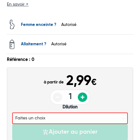
En savoir +
Total
Commander
Femme enceinte ?
Autorisé
Allaitement ?
Autorisé
Référence : 0
2,99
€
à partir de
Dilution
Ajouter au panier