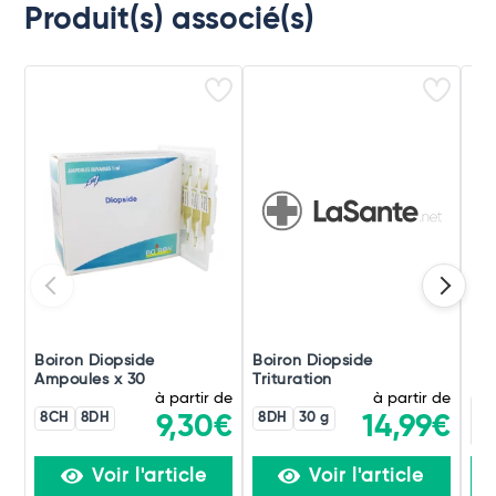
Produit(s) associé(s)
Boiron Diopside
Boiron Diopside
Boi
Ampoules x 30
Trituration
à partir de
à partir de
8CH
8DH
8DH
30 g
9,30€
14,99€
Voir l'article
Voir l'article