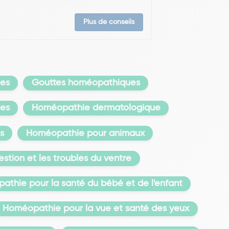
Plus de conseils
es
Gouttes homéopathiques
mes
Homéopathie dermatologique
s
Homéopathie pour animaux
stion et les troubles du ventre
thie pour la santé du bébé et de l'enfant
Homéopathie pour la vue et santé des yeux