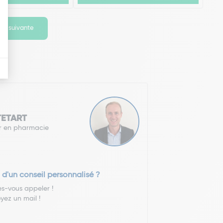
ge suivante
 TETART
r en pharmacie
 d'un conseil personnalisé ?
es-vous appeler !
yez un mail !