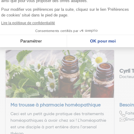
édente
Pa
1
2
3
4
5
6
7
nseillent
Cyril
Docteu
Ma trousse à pharmacie homéopathique
Besoin
Fait
Ceci est un petit guide pratique des traitements
Envo
homéopathiques à avoir chez soi ! L'homéopathie
est une disciple à part entière dans l'arsenal
thérap ...