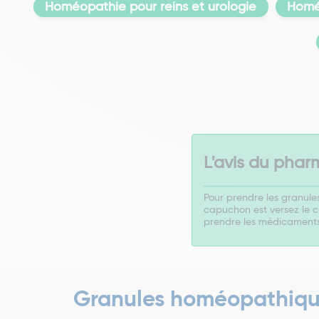
Homéopathie pour reins et urologie
Homé
L'avis du phar
Pour prendre les granule
capuchon est versez le co
prendre les médicaments
Granules homéopathiq