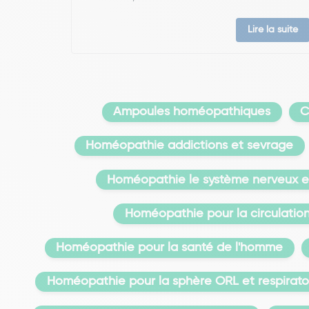
Lire la suite
Ampoules homéopathiques
C
Homéopathie addictions et sevrage
Homéopathie le système nerveux et
Homéopathie pour la circulatio
Homéopathie pour la santé de l'homme
Homéopathie pour la sphère ORL et respirato