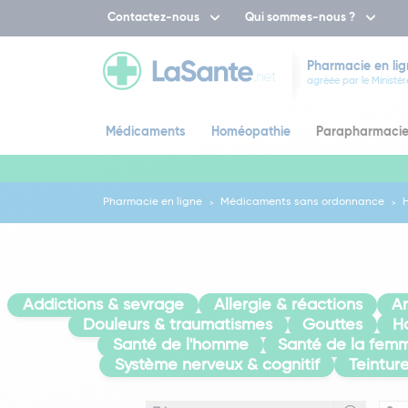
Contactez-nous
Qui sommes-nous ?
Pharmacie en lig
agréée par le Ministèr
Médicaments
Homéopathie
Parapharmaci
Pharmacie en ligne
Médicaments sans ordonnance
Addictions & sevrage
Allergie & réactions
A
Douleurs & traumatismes
Gouttes
H
Santé de l'homme
Santé de la fem
Système nerveux & cognitif
Teintur