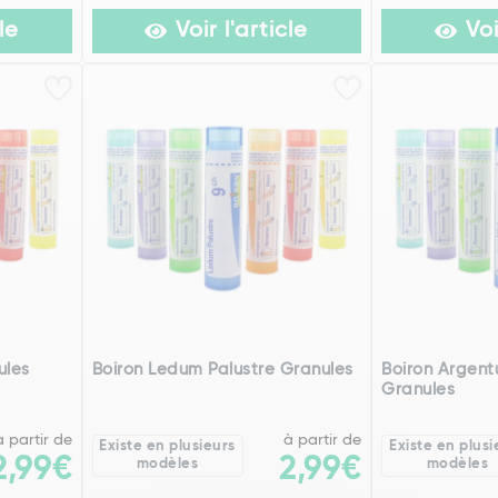
le
Voir l'article
Voi
ules
Boiron Ledum Palustre Granules
Boiron Argent
Granules
à partir de
à partir de
Existe en plusieurs
Existe en plusi
2,99€
2,99€
modèles
modèles