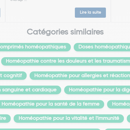
Lire la suite
Catégories similaires
omprimés homéopathiques
Doses homéopathiqu
Homéopathie contre les douleurs et les traumatis
 cognitif
Homéopathie pour allergies et réaction
n sanguine et cardiaque
Homéopathie pour la dige
Homéopathie pour la santé de la femme
Homéopa
ire
Homéopathie pour la vitalité et l'immunité