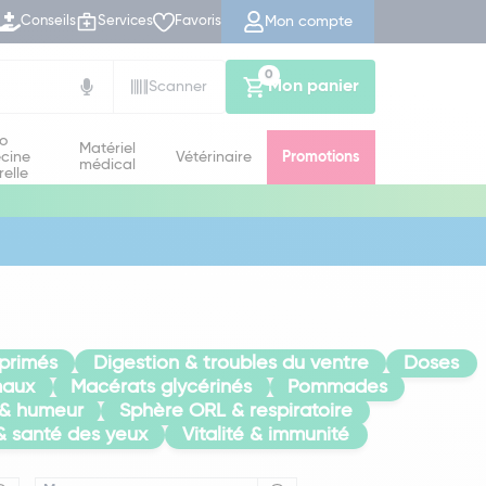
Mon compte
Conseils
Services
Favoris
0
Mon panier
Scanner
io
Matériel
cine
Vétérinaire
Promotions
médical
relle
primés
Digestion & troubles du ventre
Doses
maux
Macérats glycérinés
Pommades
 & humeur
Sphère ORL & respiratoire
& santé des yeux
Vitalité & immunité