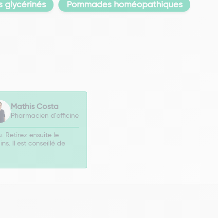
 glycérinés
Pommades homéopathiques
Mathis Costa
Pharmacien d'officine
 Retirez ensuite le
. Il est conseillé de