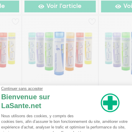
le
Voir l'article
Voi
 Granules
Boiron Poumon Histamine
Boiron Pulsati
Granules
à partir de
à partir de
Existe en plusieurs
Existe en plusi
2,99€
2,99€
modèles
modèles
le
Voir l'article
Voi