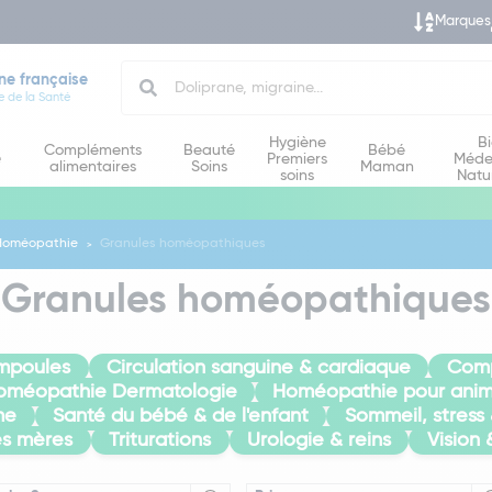
Marques
Search
ne française
e de la Santé
Hygiène
B
Compléments
Beauté
Bébé
e
Premiers
Méde
alimentaires
Soins
Maman
soins
Natu
Homéopathie
Granules homéopathiques
Granules homéopathiques
mpoules
Circulation sanguine & cardiaque
Com
oméopathie Dermatologie
Homéopathie pour ani
me
Santé du bébé & de l'enfant
Sommeil, stress
es mères
Triturations
Urologie & reins
Vision 