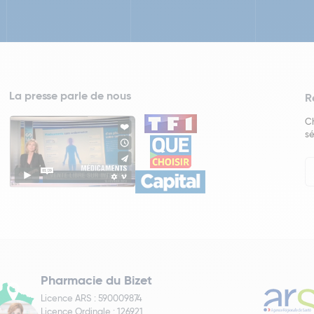
La presse parle de nous
R
Ch
sé
In
Ne
Pharmacie du Bizet
Licence ARS : 590009874
Licence Ordinale : 126921