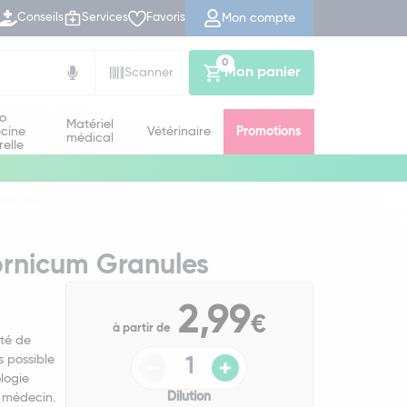
Mon compte
Conseils
Services
Favoris
0
Mon panier
Scanner
io
Matériel
cine
Vétérinaire
Promotions
médical
relle
Granules
fornicum Granules
2,99
€
à partir de
té de
s possible
logie
Dilution
 médecin.