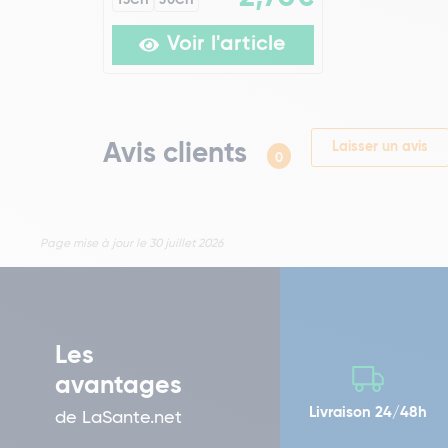
15CH
30CH
Voir l'article
Avis clients
Laisser un avis
0
Page mise à jour le 30 juillet 2026
Les
avantages
Livraison 24/48h
de LaSante.net