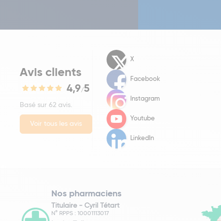
X
Avis clients
Facebook
4,9
5
/
Instagram
Basé sur 62 avis.
Youtube
Voir tous les avis
LinkedIn
Nos pharmaciens
Titulaire -
Cyril Tétart
N° RPPS : 10001113017