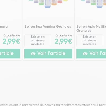
Amara
Boiron Nux Vomica Granules
Boiron Apis Mellif
Granules
à partir de
à partir de
Existe en
Existe en
2,99€
2,99€
plusieurs
plusieurs
modèles
modèles
article
Voir l'article
Voir l'a
ques ont la particularité de pouvoir traiter différentes affections. Il n'es