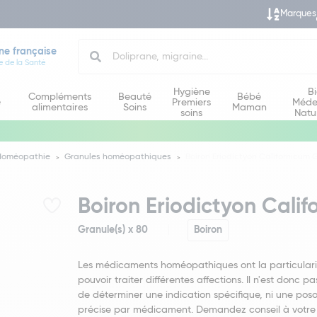
Marques
Search
ne française
e de la Santé
Hygiène
B
Compléments
Beauté
Bébé
e
Premiers
Méde
alimentaires
Soins
Maman
soins
Natu
Homéopathie
Granules homéopathiques
Boiron Eriodictyon Californicum 
Boiron Eriodictyon Cali
Granule(s) x 80
Boiron
Les médicaments homéopathiques ont la particulari
pouvoir traiter différentes affections. Il n'est donc pa
de déterminer une indication spécifique, ni une poso
précise par médicament. Demandez conseil à votre