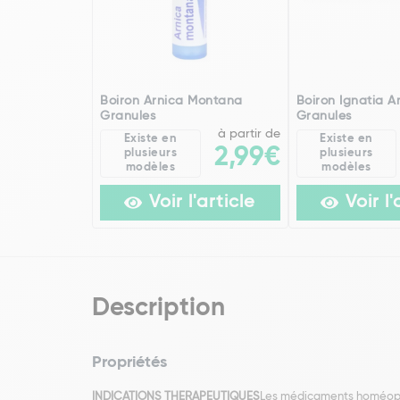
Boiron Arnica Montana
Boiron Ignatia 
Granules
Granules
à partir de
Existe en
Existe en
2,99€
plusieurs
plusieurs
modèles
modèles
Voir l'article
Voir l'
Description
Propriétés
INDICATIONS THERAPEUTIQUES
Les médicaments homéopathi