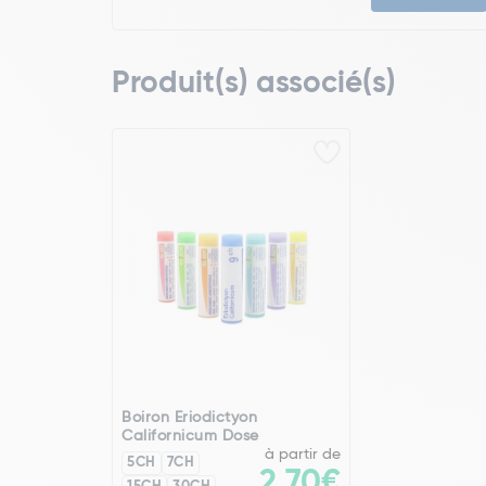
Produit(s) associé(s)
Boiron Eriodictyon
Californicum Dose
à partir de
5CH
7CH
2,70€