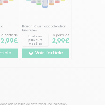
ica
Boiron Rhus Toxicodendron
Granules
à partir de
à partir de
Existe en
2,99€
2,99€
plusieurs
modèles
rticle
Voir l'article
t donc pas possible de déterminer une indication