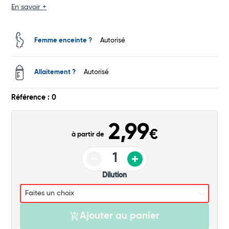
En savoir +
Total
Commander
Femme enceinte ?
Autorisé
Allaitement ?
Autorisé
Référence : 0
2,99
€
à partir de
Dilution
Ajouter au panier