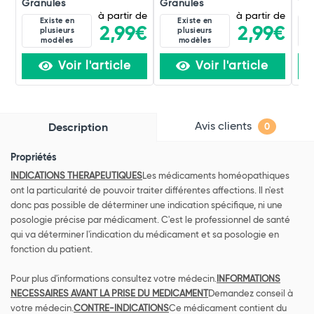
Granules
Granules
Tox
à partir de
à partir de
Existe en
Existe en
2,99€
2,99€
plusieurs
plusieurs
modèles
modèles
Voir l'article
Voir l'article
Avis clients
Description
0
Propriétés
INDICATIONS THERAPEUTIQUES
Les médicaments homéopathiques
ont la particularité de pouvoir traiter différentes affections. Il n'est
donc pas possible de déterminer une indication spécifique, ni une
posologie précise par médicament. C'est le professionnel de santé
qui va déterminer l'indication du médicament et sa posologie en
fonction du patient.
Pour plus d'informations consultez votre médecin.
INFORMATIONS
NECESSAIRES AVANT LA PRISE DU MEDICAMENT
Demandez conseil à
votre médecin.
CONTRE-INDICATIONS
Ce médicament contient du