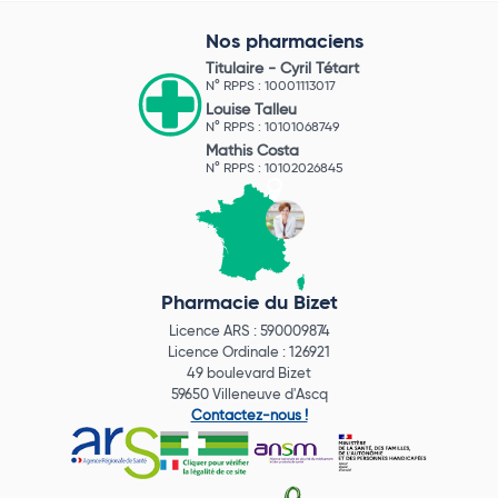
Nos pharmaciens
Titulaire -
Cyril Tétart
N° RPPS : 10001113017
Louise Talleu
N° RPPS : 10101068749
Mathis Costa
N° RPPS : 10102026845
Pharmacie du Bizet
Licence ARS : 590009874
Licence Ordinale : 126921
49 boulevard Bizet
59650 Villeneuve d'Ascq
Contactez-nous !