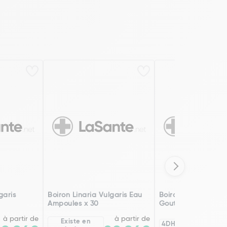
garis
Boiron Linaria Vulgaris Eau
Boiron Linaria Vulg
Ampoules x 30
Gouttes
à partir de
à partir de
Existe en
4DH
8DH