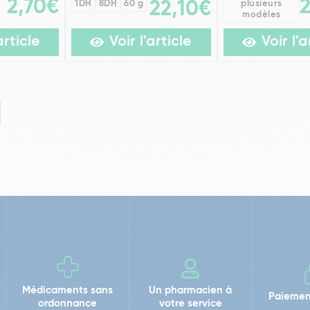
2,70€
1DH
8DH
60 g
22,10€
plusieurs
modèles
article
Voir l'article
Voir l'a
Médicaments sans
Un pharmacien à
Paiemen
ordonnance
votre service