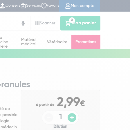
Mon compte
Conseils
Services
Favoris
0
Mon panier
Scanner
io
Matériel
cine
Vétérinaire
Promotions
médical
relle
Granules
2,99
€
à partir de
té de
s possible
logie
Dilution
 médecin.