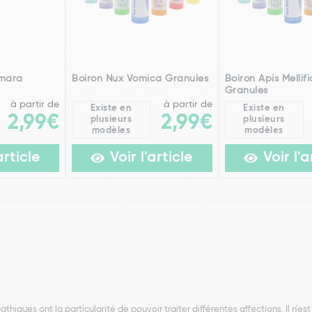
Amara
Boiron Nux Vomica Granules
Boiron Apis Mellif
Granules
à partir de
à partir de
Existe en
Existe en
2,99€
2,99€
plusieurs
plusieurs
modèles
modèles
article
Voir l'article
Voir l'a
ques ont la particularité de pouvoir traiter différentes affections. Il n'es