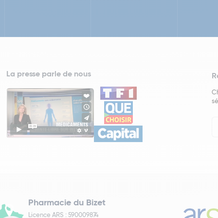
La presse parle de nous
R
Ch
sé
In
Ne
Pharmacie du Bizet
Licence ARS : 590009874