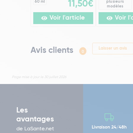
60 ml
11,50€
plusieurs
modèles
Voir l'article
Voir l'
Avis clients
Laisser un avis
0
Page mise à jour le 30 juillet 2026
Les
avantages
Livraison 24/48h
de LaSante.net