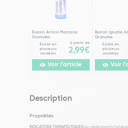
Boiron Arnica Montana
Boiron Ignatia 
Granules
Granules
à partir de
Existe en
Existe en
2,99€
plusieurs
plusieurs
modèles
modèles
Voir l'article
Voir l'
Description
Propriétés
INDICATIONS THERAPEUTIQUES
Les médicaments homéopathi