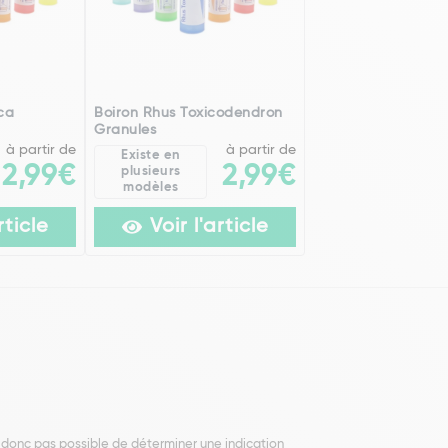
ica
Boiron Rhus Toxicodendron
Granules
à partir de
à partir de
Existe en
2,99€
2,99€
plusieurs
modèles
rticle
Voir l'article
t donc pas possible de déterminer une indication