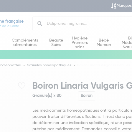
Marques
Search
ne française
e de la Santé
Hygiène
B
Compléments
Beauté
Bébé
e
Premiers
Méde
alimentaires
Soins
Maman
soins
Natu
Homéopathie
Granules homéopathiques
Boiron Linaria Vulgaris Granules
Boiron Linaria Vulgaris 
Granule(s) x 80
Boiron
Les médicaments homéopathiques ont la particulari
pouvoir traiter différentes affections. Il n'est donc pa
de déterminer une indication spécifique, ni une poso
précise par médicament. Demandez conseil à votre