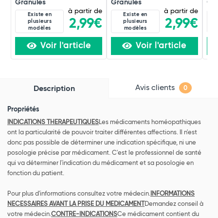
Granules
Granules
Gra
à partir de
à partir de
Existe en
Existe en
2,99€
2,99€
plusieurs
plusieurs
modèles
modèles
Voir l'article
Voir l'article
Avis clients
Description
0
Propriétés
INDICATIONS THERAPEUTIQUES
Les médicaments homéopathiques
ont la particularité de pouvoir traiter différentes affections. Il n'est
donc pas possible de déterminer une indication spécifique, ni une
posologie précise par médicament. C'est le professionnel de santé
qui va déterminer l'indication du médicament et sa posologie en
fonction du patient.
Pour plus d'informations consultez votre médecin.
INFORMATIONS
NECESSAIRES AVANT LA PRISE DU MEDICAMENT
Demandez conseil à
votre médecin.
CONTRE-INDICATIONS
Ce médicament contient du