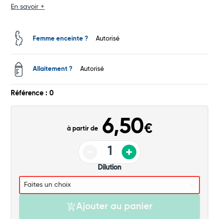
En savoir +
Total
Commander
Femme enceinte ?
Autorisé
Allaitement ?
Autorisé
Référence : 0
6,50
€
à partir de
Dilution
Ajouter au panier