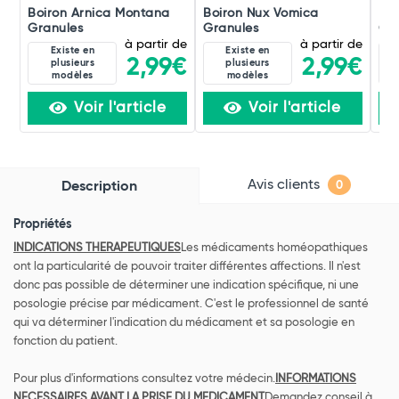
Boiron Arnica Montana
Boiron Nux Vomica
Boi
Granules
Granules
Gra
à partir de
à partir de
Existe en
Existe en
2,99€
2,99€
plusieurs
plusieurs
modèles
modèles
Voir l'article
Voir l'article
Avis clients
Description
0
Propriétés
INDICATIONS THERAPEUTIQUES
Les médicaments homéopathiques
ont la particularité de pouvoir traiter différentes affections. Il n'est
donc pas possible de déterminer une indication spécifique, ni une
posologie précise par médicament. C'est le professionnel de santé
qui va déterminer l'indication du médicament et sa posologie en
fonction du patient.
Pour plus d'informations consultez votre médecin.
INFORMATIONS
NECESSAIRES AVANT LA PRISE DU MEDICAMENT
Demandez conseil à