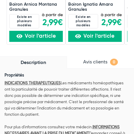
Boiron Arnica Montana
Boiron Ignatia Amara
Boi
Granules
Granules
Tox
à partir de
à partir de
Existe en
Existe en
2,99€
2,99€
plusieurs
plusieurs
modèles
modèles
Voir l'article
Voir l'article
Avis clients
Description
0
Propriétés
INDICATIONS THERAPEUTIQUES
Les médicaments homéopathiques
ont la particularité de pouvoir traiter différentes affections. Il n'est
donc pas possible de déterminer une indication spécifique, ni une
posologie précise par médicament. C'est le professionnel de santé
qui va déterminer l'indication du médicament et sa posologie en
fonction du patient.
Pour plus d'informations consultez votre médecin.
INFORMATIONS
NECESSAIRES AVANT LA PRISE DU MEDICAMENT
Demandez conseil à