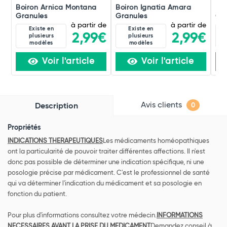
Boiron Arnica Montana
Boiron Ignatia Amara
Boi
Granules
Granules
Gra
à partir de
à partir de
Existe en
Existe en
2,99€
2,99€
plusieurs
plusieurs
modèles
modèles
Voir l'article
Voir l'article
Avis clients
Description
0
Propriétés
INDICATIONS THERAPEUTIQUES
Les médicaments homéopathiques
ont la particularité de pouvoir traiter différentes affections. Il n'est
donc pas possible de déterminer une indication spécifique, ni une
posologie précise par médicament. C'est le professionnel de santé
qui va déterminer l'indication du médicament et sa posologie en
fonction du patient.
Pour plus d'informations consultez votre médecin.
INFORMATIONS
NECESSAIRES AVANT LA PRISE DU MEDICAMENT
Demandez conseil à