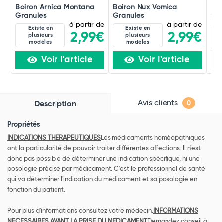
Boiron Arnica Montana
Boiron Nux Vomica
Boi
Granules
Granules
Gra
à partir de
à partir de
Existe en
Existe en
2,99€
2,99€
plusieurs
plusieurs
modèles
modèles
Voir l'article
Voir l'article
Avis clients
Description
0
Propriétés
INDICATIONS THERAPEUTIQUES
Les médicaments homéopathiques
ont la particularité de pouvoir traiter différentes affections. Il n'est
donc pas possible de déterminer une indication spécifique, ni une
posologie précise par médicament. C'est le professionnel de santé
qui va déterminer l'indication du médicament et sa posologie en
fonction du patient.
Pour plus d'informations consultez votre médecin.
INFORMATIONS
NECESSAIRES AVANT LA PRISE DU MEDICAMENT
Demandez conseil à