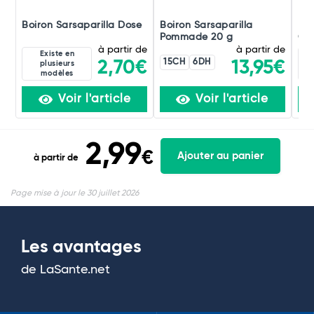
Boiron Sarsaparilla Dose
Boiron Sarsaparilla
Boi
Pommade 20 g
Gou
à partir de
à partir de
Existe en
15CH
6DH
2,70€
13,95€
plusieurs
modèles
Voir l'article
Voir l'article
2,99
€
Ajouter au panier
à partir de
Page mise à jour le 30 juillet 2026
Les avantages
de LaSante.net