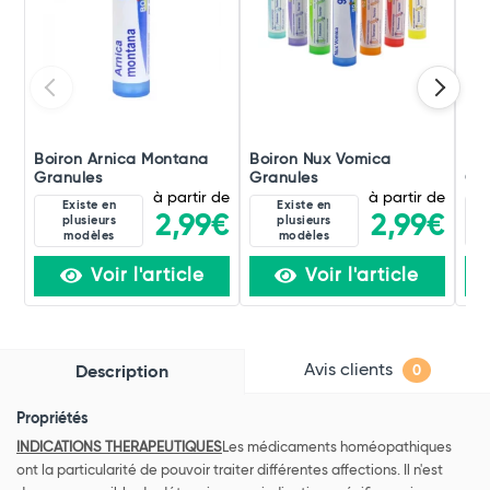
Boiron Arnica Montana
Boiron Nux Vomica
Boi
Granules
Granules
Gra
à partir de
à partir de
Existe en
Existe en
2,99€
2,99€
plusieurs
plusieurs
modèles
modèles
Voir l'article
Voir l'article
Avis clients
Description
0
Propriétés
INDICATIONS THERAPEUTIQUES
Les médicaments homéopathiques
ont la particularité de pouvoir traiter différentes affections. Il n'est