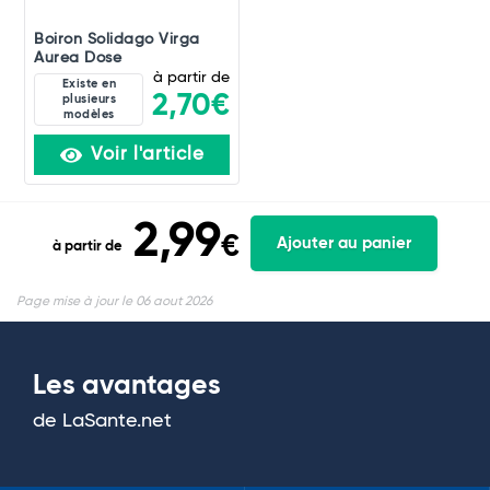
Boiron Solidago Virga
Aurea Dose
à partir de
Existe en
2,70€
plusieurs
modèles
Voir l'article
2,99
€
Ajouter au panier
à partir de
Page mise à jour le 06 aout 2026
Les avantages
de LaSante.net