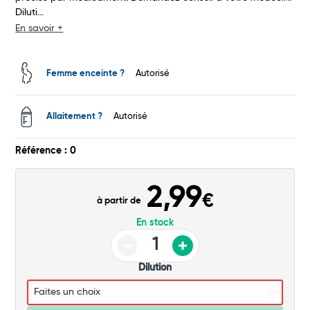
Diluti...
Total
En savoir +
Commander
Femme enceinte ?
Autorisé
Allaitement ?
Autorisé
Référence : 0
2,99
€
à partir de
En stock
Dilution