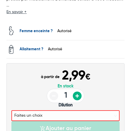
...
Total
En savoir +
Commander
Femme enceinte ?
Autorisé
Allaitement ?
Autorisé
2,99
€
à partir de
En stock
Dilution
Ajouter au panier