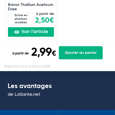
Boiron Thallium Aceticum
Dose
à partir de
Existe en
2,50€
plusieurs
modèles
Voir l'article
2,99
€
Ajouter au panier
à partir de
Page mise à jour le 05 aout 2026
Les avantages
de LaSante.net