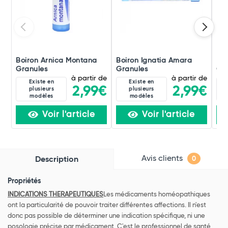
Boiron Arnica Montana
Boiron Ignatia Amara
Boi
Granules
Granules
Gra
à partir de
à partir de
Existe en
Existe en
2,99€
2,99€
plusieurs
plusieurs
modèles
modèles
Voir l'article
Voir l'article
Avis clients
Description
0
Propriétés
INDICATIONS THERAPEUTIQUES
Les médicaments homéopathiques
ont la particularité de pouvoir traiter différentes affections. Il n'est
donc pas possible de déterminer une indication spécifique, ni une
posologie précise par médicament. C'est le professionnel de santé