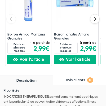
Boiron Arnica Montana
Boiron Ignatia Amara
Boi
Granules
Granules
Gra
à partir de
à partir de
Existe en
Existe en
2,99€
2,99€
plusieurs
plusieurs
modèles
modèles
Voir l'article
Voir l'article
Avis clients
Description
0
Propriétés
INDICATIONS THERAPEUTIQUES
Les médicaments homéopathiques
ont la particularité de pouvoir traiter différentes affections. Il n'est