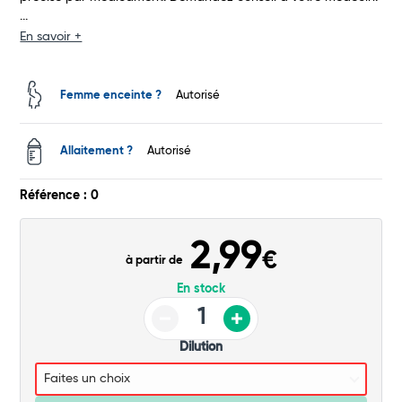
...
Total
En savoir +
Commander
Femme enceinte ?
Autorisé
Allaitement ?
Autorisé
Référence : 0
2,99
€
à partir de
En stock
Dilution