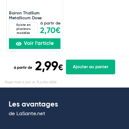
Boiron Thallium
Metallicum Dose
à partir de
Existe en
2,70€
plusieurs
modèles
Voir l'article
2,99
€
Ajouter au panier
à partir de
Page mise à jour le 31 juillet 2026
Les avantages
de LaSante.net