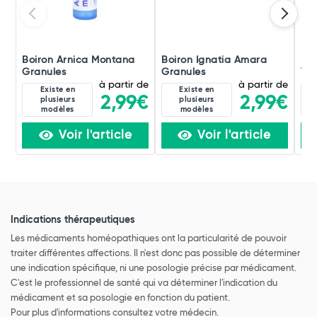
Boiron Arnica Montana
Boiron Ignatia Amara
Boi
Granules
Granules
Tox
à partir de
à partir de
Existe en
Existe en
2,99€
2,99€
plusieurs
plusieurs
modèles
modèles
Voir l'article
Voir l'article
Indications thérapeutiques
Les médicaments homéopathiques ont la particularité de pouvoir
traiter différentes affections. Il n'est donc pas possible de déterminer
une indication spécifique, ni une posologie précise par médicament.
C'est le professionnel de santé qui va déterminer l'indication du
médicament et sa posologie en fonction du patient.
Pour plus d'informations consultez votre médecin.