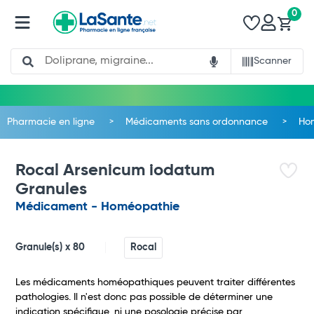
0
Search
Scanner
Pharmacie en ligne
Médicaments sans ordonnance
Ho
Rocal Arsenicum iodatum
Granules
Médicament - Homéopathie
Granule(s) x 80
Rocal
Les médicaments homéopathiques peuvent traiter différentes
pathologies. Il n'est donc pas possible de déterminer une
Total
indication spécifique, ni une posologie précise par