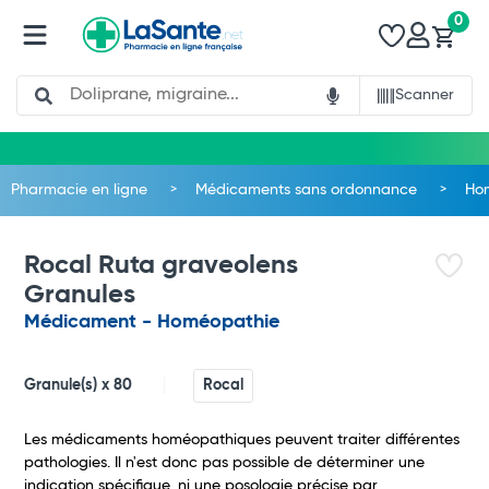
0
Search
Scanner
Pharmacie en ligne
Médicaments sans ordonnance
Ho
Rocal Ruta graveolens
Granules
Médicament - Homéopathie
Granule(s) x 80
Rocal
Les médicaments homéopathiques peuvent traiter différentes
pathologies. Il n'est donc pas possible de déterminer une
Total
indication spécifique, ni une posologie précise par