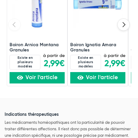
Boiron Arnica Montana
Boiron Ignatia Amara
Boi
Granules
Granules
Gra
à partir de
à partir de
Existe en
Existe en
2,99€
2,99€
plusieurs
plusieurs
modèles
modèles
Voir l'article
Voir l'article
Indications thérapeutiques
Les médicaments homéopathiques ont la particularité de pouvoir
traiter différentes affections. Il n'est donc pas possible de déterminer
une indication spécifique, ni une posologie précise par médicament.